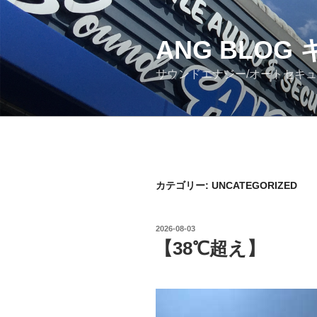
コ
ン
ANG BLO
テ
ン
サウンドエナジー/オートセキ
ツ
へ
ス
キ
ッ
プ
カテゴリー: UNCATEGORIZED
投
2026-08-03
稿
【38℃超え】
日: