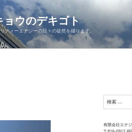
G キョウのデキゴト
ュリティーエナジーの日々の徒然を綴ります。
検
索:
有限会社エナ
〒816-0912