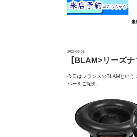
来
投
2026-08-02
稿
【BLAM>リーズナ
日:
今日はフランスのBLAMとい
ハーをご紹介。