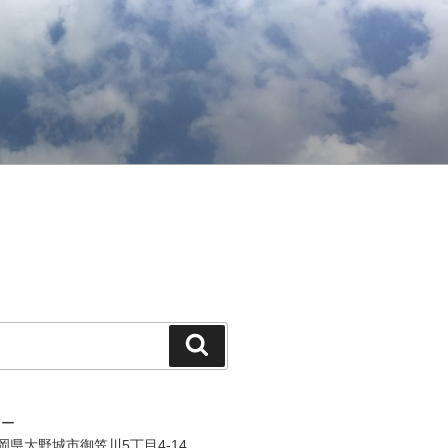
検
索
ジー
 福岡県大野城市御笠川5丁目4-14