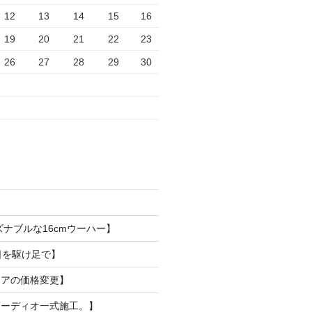
12
13
14
15
16
19
20
21
22
23
26
27
28
29
30
ズナブルな16cmウーハー】
日を駆け足で】
リアの価格変更】
オーディオ一式施工。】