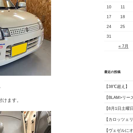
10
11
17
18
24
25
31
« 7月
最近の投稿
。
【38℃超え】
【BLAM>リー
付けます。
【8月1日土曜
【カロッツェ
【ヴェゼルに