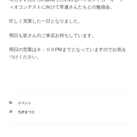
ィオコンテストに向けて常連さんたちとの勉強会。
忙しく充実した一日となりました。
明日も皆さんのご来店お待ちしています。
明日の営業は６：００PMまでとなっていますのでお気を
つけください。
カ
イベント
テ
タ
七夕まつり
ゴ
グ
リ
ー