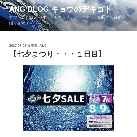
コ
ANG BLOG キョウのデキゴト
ン
サウンドエナジー/オートセキュリティーエナジーの日々の徒然を
テ
綴ります。
ン
ツ
へ
投
2017-07-08
投稿者:
ANG
ス
稿
【七夕まつり・・・１日目】
キ
日:
ッ
プ