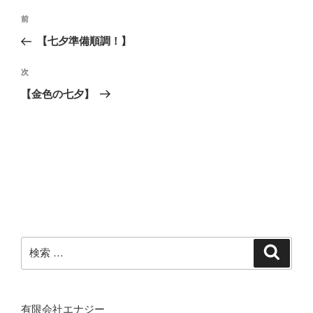
投
過
前
稿
去
【七夕準備順調！】
ナ
の
ビ
投
次
次
稿
ゲ
の
【金色の七夕】
投
ー
稿
シ
ョ
ン
検
検
索
索:
有限会社エナジー