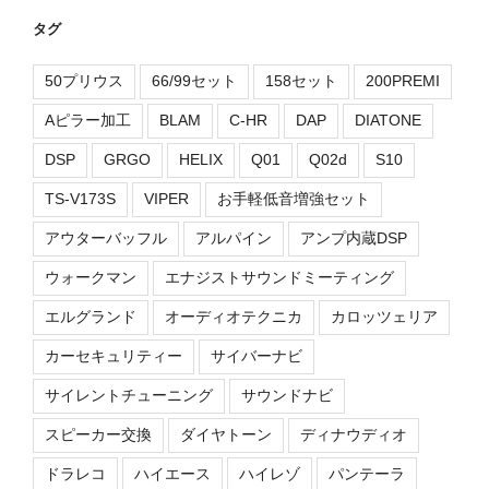
タグ
50プリウス
66/99セット
158セット
200PREMI
Aピラー加工
BLAM
C-HR
DAP
DIATONE
DSP
GRGO
HELIX
Q01
Q02d
S10
TS-V173S
VIPER
お手軽低音増強セット
アウターバッフル
アルパイン
アンプ内蔵DSP
ウォークマン
エナジストサウンドミーティング
エルグランド
オーディオテクニカ
カロッツェリア
カーセキュリティー
サイバーナビ
サイレントチューニング
サウンドナビ
スピーカー交換
ダイヤトーン
ディナウディオ
ドラレコ
ハイエース
ハイレゾ
パンテーラ