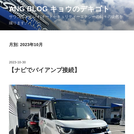
コ
ANG BLOG キョウのデキゴト
ン
サウンドエナジー/オートセキュリティーエナジーの日々の徒然を
テ
綴ります。
ン
ツ
へ
月別: 2023年10月
ス
キ
ッ
投
2023-10-30
プ
稿
【ナビでバイアンプ接続】
日: