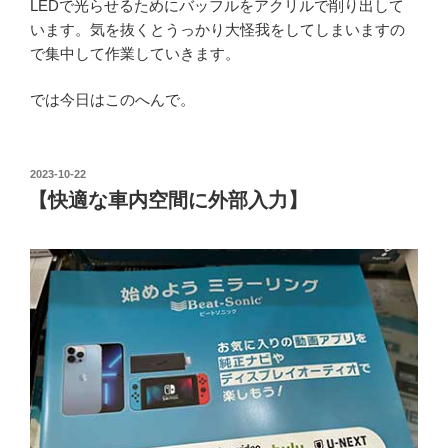
LEDで光らせるためにバッフルをアクリルで削り出して
います。気を抜くとうっかり大怪我をしてしまいますの
で集中して作業していきます。
では今日はこのへんで。
投
2023-10-22
稿
【快適な車内空間に外部入力】
日: