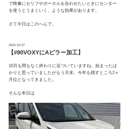
で映像にセリフやボーカルを合わせたいときにセンター
を使うとうまくいく、ような効果があります。
さて今日はこのへんで。
投
2023-10-27
稿
【#90VOXYにAピラー加工】
日:
10月も間もなく終わりに近づいていますね。始まったば
かりと思っていましたがもう月末。今年も残すところ2ヶ
月位となってきました。
そんな本日は