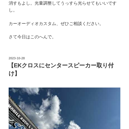
消すもよし。光量調整してうっすら光らせてもいいです
し。
カーオーディオカスタム、ぜひご相談ください。
さて今日はこのへんで。
投
2023-10-28
稿
【EKクロスにセンタースピーカー取り付
日:
け】