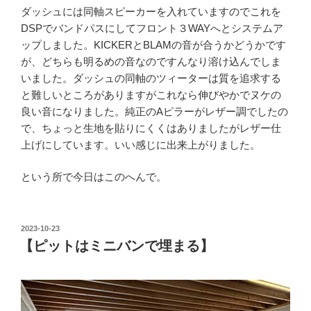
ダッシュには同軸スピーカーを入れていますのでこれを
DSPでバンドパスにしてフロント３WAYへとシステムア
ップしました。KICKERとBLAMの音が合うかどうかです
が、どちらも明るめの音なのですんなり溶け込んでしま
いました。ダッシュの同軸のツィーターは質を追求する
と難しいところがありますがこれなら伸びやかでヌケの
良い音になりました。純正のAピラーがレザー調でしたの
で、ちょっと生地を貼りにくくはありましたがレザー仕
上げにしています。いい感じに出来上がりました。
という所で今日はこのへんで。
投
2023-10-23
稿
【ピットはミニバンで埋まる】
日: