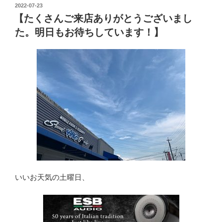
投
2022-07-23
稿
【たくさんご来店ありがとうございまし
日:
た。明日もお待ちしています！】
いいお天気の土曜日、