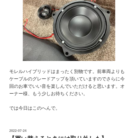
モレルハイブリッドはまったく別物です。前車両よりも
ケーブルのグレードアップを頂いていますのでさらに今
回のお車でいい音を楽しんでいただけると思います。オ
ーナー様、もう少しお待ちください。
では今日はこのへんで。
投
2022-07-24
稿