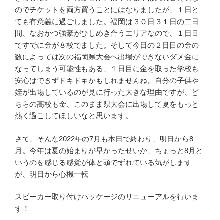
のでチケットを両方買うことにはなりましたが、１日と
ても有意義に過ごしました。福岡は３０日３１日の二日
間、なおかつ強豪がひしめき合うエリアなので、１日目
ですでに金が８校でました。そして今日の２日目の金の
数によっては次の福岡県大会へ出場ができないダメ金に
なってしまう可能性もある、１日目に金を取った学校も
安心はできずドキドキかもしれませんね。自分の子供や
姪が出場しているのが見に行った大きな理由ですが、ど
ちらの高校も金、このまま県大会に出場して夏をもっと
熱く過ごしてほしいなと思います。
さて、そんな2022年の7月も本日で終わり、明日から8
月。今年は夏の始まりが早かったせいか、ちょっと8月と
いうのを感じる感覚が体と頭でずれている気がします
が、明日から心機一転
スピーカー取り付けパッケージのリニューアルを行いま
す！