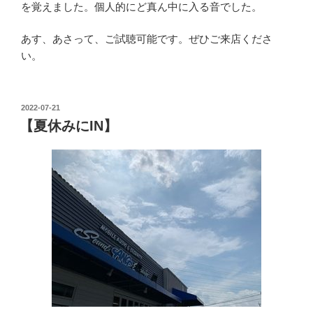
を覚えました。個人的にど真ん中に入る音でした。
あす、あさって、ご試聴可能です。ぜひご来店くださ
い。
投
2022-07-21
稿
【夏休みにIN】
日: