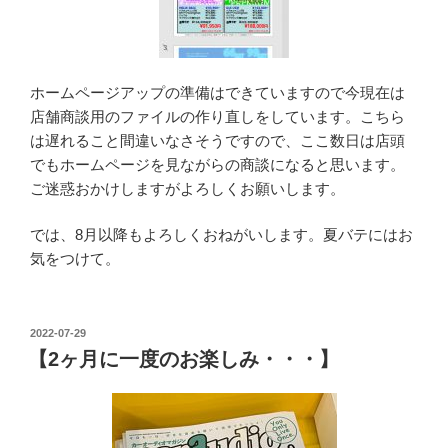
ホームページアップの準備はできていますので今現在は
店舗商談用のファイルの作り直しをしています。こちら
は遅れること間違いなさそうですので、ここ数日は店頭
でもホームページを見ながらの商談になると思います。
ご迷惑おかけしますがよろしくお願いします。
では、8月以降もよろしくおねがいします。夏バテにはお
気をつけて。
投
2022-07-29
稿
【2ヶ月に一度のお楽しみ・・・】
日: