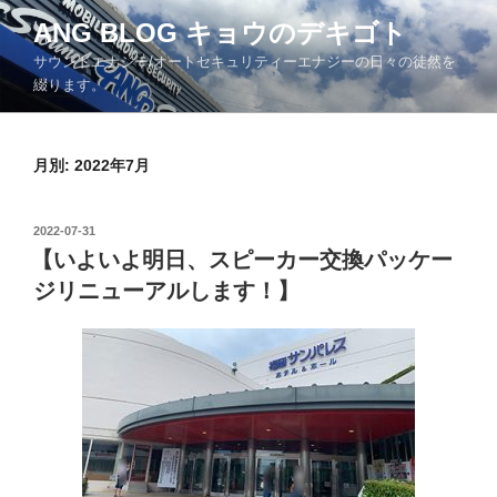
コ
ANG BLOG キョウのデキゴト
ン
サウンドエナジー/オートセキュリティーエナジーの日々の徒然を
テ
綴ります。
ン
ツ
へ
月別: 2022年7月
ス
キ
ッ
投
2022-07-31
プ
稿
【いよいよ明日、スピーカー交換パッケー
日:
ジリニューアルします！】