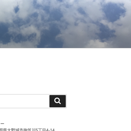
検
索
ジー
 福岡県大野城市御笠川5丁目4-14