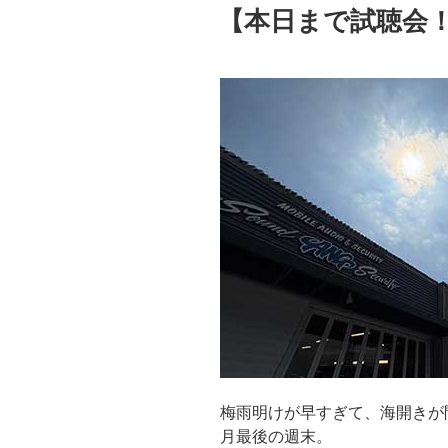
稿
【本日まで試聴会！Aud
日:
梅雨明けが早すぎて、海開きが
月最後の週末。