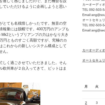
を通して感じましたので、また機会を設
カーオーディ
していただけるように企画しようと思い
TEL 092-503-5
Email:ang@so
オートセキュ
がとても名残惜しかったです。無音の空
TEL 092-503-5
情報量には脱帽です。400万円のアンプも
Email:ang@se
V6 Mk2というプリアンプの力はかなり大き
9万円とものすごく高額ですが、究極のカ
はこれからの新しいシステム構成として
カーオーディオ
せん。
オートセキュリ
忙しく過ごさせていただきました。そん
ル欧州車が２台入ってきて、ピットはま
月
火
2
3