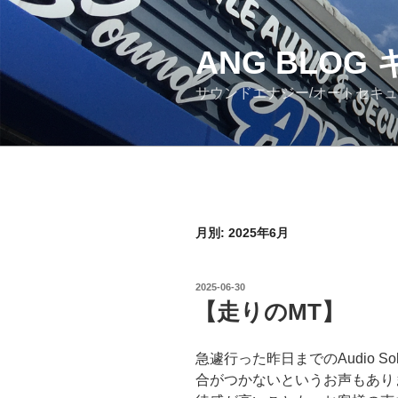
コ
ン
ANG BLO
テ
ン
サウンドエナジー/オートセキ
ツ
へ
ス
キ
ッ
プ
月別: 2025年6月
投
2025-06-30
稿
【走りのMT】
日:
急遽行った昨日までのAudio S
合がつかないというお声もあり