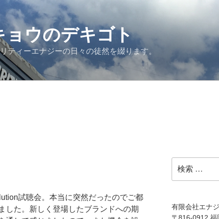
G キョウのデキゴト
ュリティーエナジーの日々の徒然を綴ります。
検
索:
olution試聴会。本当に突然だったのでご都
有限会社エナ
ました。新しく登場したブランドへの期
〒816-0912