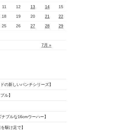
11
12
13
14
15
18
19
20
21
22
25
26
27
28
29
7月 »
ードの新しいパンチシリーズ】
ンプル】
ズナブルな16cmウーハー】
日を駆け足で】