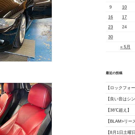
9
10
16
17
23
24
30
« 5月
最近の投稿
【ロックフォ
【良い音はシ
【38℃超え】
【BLAM>リー
【8月1日土曜