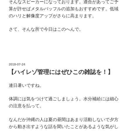
そんなスピーカーになっております。適合があってご予
算が許せばメタルバッフルの追加もおすすめです。低域
のハリと解像度アップがさらに高まります。
さて、そんな所で今日はこのへんで。
投
2018-07-24
稿
【ハイレゾ管理にはぜひこの雑誌を！】
日:
連日暑いですね。
体調には気をつけて過ごしましょう。水分補給には細心
の注意を払って。
なんだか沖縄の人は夏の昼間はあまり活動しないで夕方
から動き出すような話を聞いたことがあるような気がし