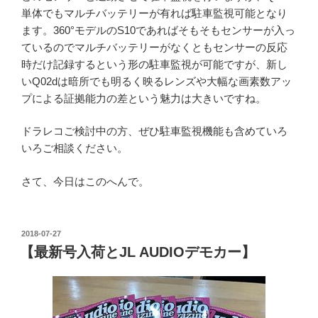
単体でもマルチバッテリーが有れば駐車監視可能となり
ます。360°モデルのS10であればそもそもセンサーが入っ
ているのでマルチバッテリーがなくともセンサーの反応
時だけ記録するという形の駐車監視が可能ですが、新し
いQ02dは暗所でも明るく映るレンズや大幅な画素数アッ
プによる証拠能力の差という魅力は大きいですね。
ドラレコご検討中の方、ぜひ駐車監視機能も含めていろ
いろご相談ください。
さて、今日はこのへんで。
投
2018-07-27
稿
【最新号入荷とJL AUDIOデモカー】
日: