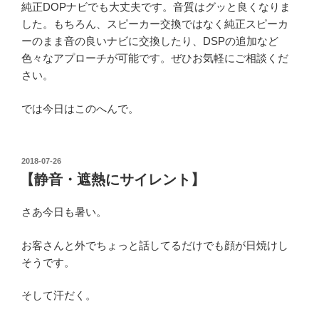
純正DOPナビでも大丈夫です。音質はグッと良くなりま
した。もちろん、スピーカー交換ではなく純正スピーカ
ーのまま音の良いナビに交換したり、DSPの追加など
色々なアプローチが可能です。ぜひお気軽にご相談くだ
さい。
では今日はこのへんで。
投
2018-07-26
稿
【静音・遮熱にサイレント】
日:
さあ今日も暑い。
お客さんと外でちょっと話してるだけでも顔が日焼けし
そうです。
そして汗だく。