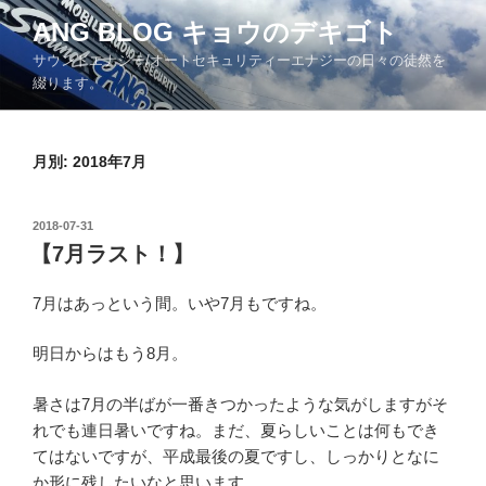
コ
ANG BLOG キョウのデキゴト
ン
サウンドエナジー/オートセキュリティーエナジーの日々の徒然を
テ
綴ります。
ン
ツ
へ
月別: 2018年7月
ス
キ
ッ
投
2018-07-31
プ
稿
【7月ラスト！】
日:
7月はあっという間。いや7月もですね。
明日からはもう8月。
暑さは7月の半ばが一番きつかったような気がしますがそ
れでも連日暑いですね。まだ、夏らしいことは何もでき
てはないですが、平成最後の夏ですし、しっかりとなに
か形に残したいなと思います。