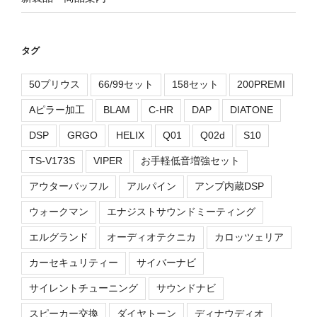
タグ
50プリウス
66/99セット
158セット
200PREMI
Aピラー加工
BLAM
C-HR
DAP
DIATONE
DSP
GRGO
HELIX
Q01
Q02d
S10
TS-V173S
VIPER
お手軽低音増強セット
アウターバッフル
アルパイン
アンプ内蔵DSP
ウォークマン
エナジストサウンドミーティング
エルグランド
オーディオテクニカ
カロッツェリア
カーセキュリティー
サイバーナビ
サイレントチューニング
サウンドナビ
スピーカー交換
ダイヤトーン
ディナウディオ