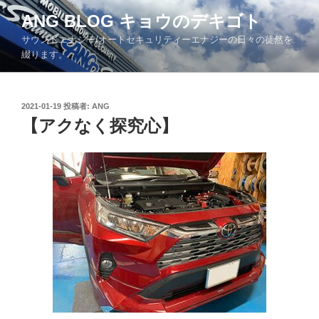
コ
ANG BLOG キョウのデキゴト
ン
サウンドエナジー/オートセキュリティーエナジーの日々の徒然を
テ
綴ります。
ン
ツ
へ
投
2021-01-19
投稿者:
ANG
ス
稿
【アクなく探究心】
キ
日:
ッ
プ