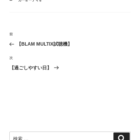
カ
カーオーディオ
テ
ゴ
リ
ー
投
過
前
稿
去
【BLAM MULTIX試聴機】
ナ
の
ビ
投
次
次
稿
ゲ
の
【過ごしやすい日】
投
ー
稿
シ
ョ
ン
検
検