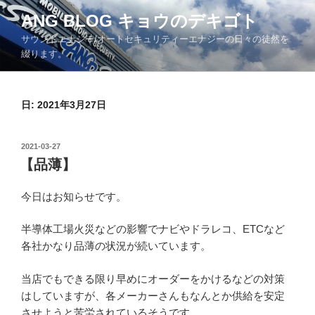
コ
ANG BLOG キョウのデキゴト
ン
サウンドエナジー/オートセキュリティーエナジーの日々の徒然を
テ
綴ります。
ン
ツ
へ
日: 2021年3月27日
ス
キ
ッ
投
2021-03-27
プ
稿
【品薄】
日:
今日はお知らせです。
半導体工場火災などの影響でナビやドラレコ、ETCなど
各社かなり品薄の状況が続いています。
当店でもできる限り早めにオーダーをかけるなどの対策
はしていますが、各メーカーさんもなんとか供給を安定
させようと苦労されているそうです。