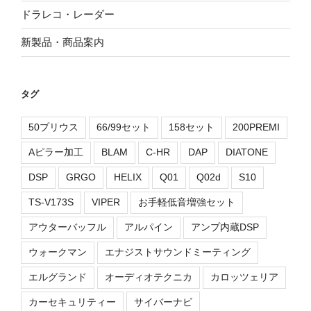
ドラレコ・レーダー
新製品・商品案内
タグ
50プリウス
66/99セット
158セット
200PREMI
Aピラー加工
BLAM
C-HR
DAP
DIATONE
DSP
GRGO
HELIX
Q01
Q02d
S10
TS-V173S
VIPER
お手軽低音増強セット
アウターバッフル
アルパイン
アンプ内蔵DSP
ウォークマン
エナジストサウンドミーティング
エルグランド
オーディオテクニカ
カロッツェリア
カーセキュリティー
サイバーナビ