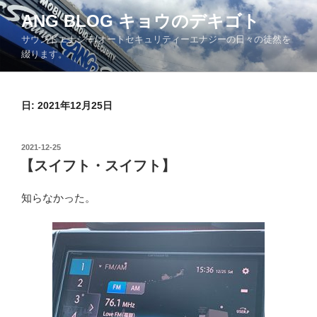
コ
ANG BLOG キョウのデキゴト
ン
サウンドエナジー/オートセキュリティーエナジーの日々の徒然を
テ
綴ります。
ン
ツ
へ
日: 2021年12月25日
ス
キ
ッ
投
2021-12-25
プ
稿
【スイフト・スイフト】
日:
知らなかった。