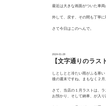
最近は大きな画面がついた車両
外して、戻す、その間も丁寧に
さて今日はこのへんで。
投
2024-01-28
稿
【文字通りのラス
日:
しとしとと冷たい雨がふる寒い
後の週末ですね。まもなく２月
さて、当店の１月ラストは、ラ
お預かり、そして納車、が入り