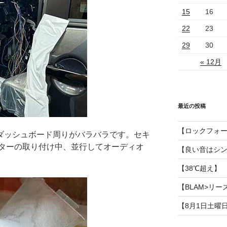
15
16
22
23
29
30
« 12月
最近の投稿
【ロックフォ
ダッシュボード周りがバラバラです。セキ
ターの取り付け中、並行してオーディオ
【良い音はシ
【38℃超え】
【BLAM>リー
【8月1日土曜