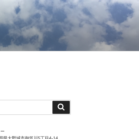
検
索
ジー
 福岡県大野城市御笠川5丁目4-14