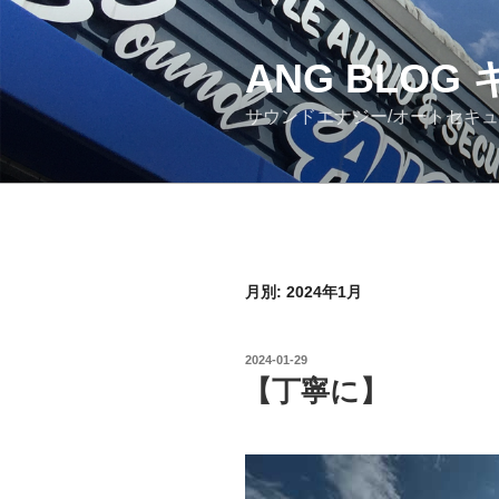
コ
ン
ANG BLO
テ
ン
サウンドエナジー/オートセキ
ツ
へ
ス
キ
ッ
プ
月別: 2024年1月
投
2024-01-29
稿
【丁寧に】
日: