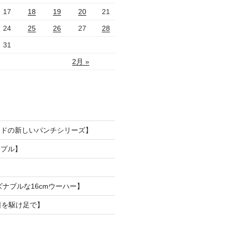
17
18
19
20
21
24
25
26
27
28
31
2月 »
ードの新しいパンチシリーズ】
ンプル】
ズナブルな16cmウーハー】
日を駆け足で】