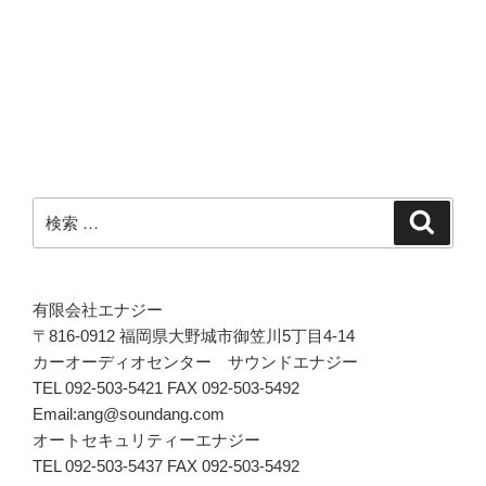
ー
稿
シ
ョ
ン
検
検
索
索:
有限会社エナジー
〒816-0912 福岡県大野城市御笠川5丁目4-14
カーオーディオセンター サウンドエナジー
TEL 092-503-5421 FAX 092-503-5492
Email:ang@soundang.com
オートセキュリティーエナジー
TEL 092-503-5437 FAX 092-503-5492