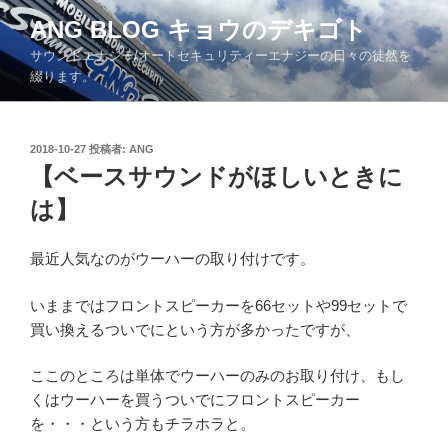
コ
ANG BLOG キョウのデキゴト
ン
サウンドエナジー/オートセキュリティーエナジーの日々の徒然を
テ
綴ります。
ン
ツ
へ
投
2018-10-27
投稿者:
ANG
ス
稿
【ベースサウンドがほしいときに
キ
日:
ッ
は】
プ
最近人気なのがウーハーの取り付けです。
いままではフロントスピーカーを66セットや99セットで
買い換えるついでにという方が多かったですが、
ここのところは単体でウーハーのみのお取り付け、もし
くはウーハーを買うついでにフロントスピーカー
を・・・という方もチラホラと。