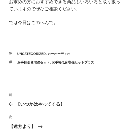
お求めの方におすすめできる商品もいろいろと取り扱っ
ていますのでぜひご相談ください。
では今日はこのへんで。
カ
UNCATEGORIZED
,
カーオーディオ
テ
タ
お手軽低音増強セット
,
お手軽低音増強セットプラス
ゴ
グ
リ
ー
投
過
前
稿
去
【いつかはやってくる】
ナ
の
ビ
投
次
次
稿
ゲ
の
【遠方より】
投