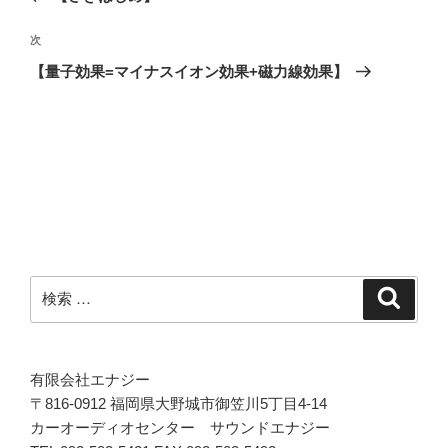
ナ
の
ビ
投
次
次
稿
ゲ
の
【量子効果=マイナスイオン効果+磁力線効果】
投
ー
稿
シ
ョ
ン
検
検
索
索:
有限会社エナジー
〒816-0912 福岡県大野城市御笠川5丁目4-14
カーオーディオセンター サウンドエナジー