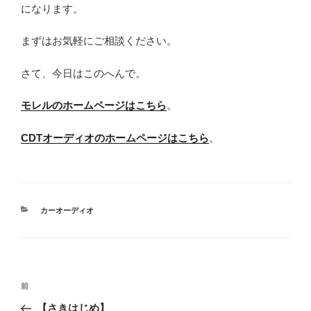
になります。
まずはお気軽にご相談ください。
さて、今日はこのへんで。
モレルのホームページはこちら
。
CDTオーディオのホームページはこちら
。
カ
カーオーディオ
テ
ゴ
リ
ー
投
過
前
稿
去
【さきはじめ】