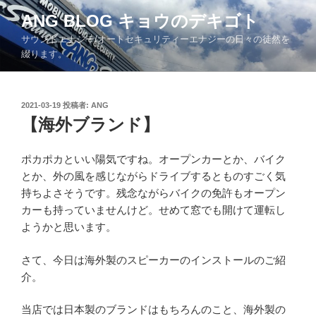
コ
ANG BLOG キョウのデキゴト
ン
サウンドエナジー/オートセキュリティーエナジーの日々の徒然を
テ
綴ります。
ン
ツ
へ
投
2021-03-19
投稿者:
ANG
ス
稿
【海外ブランド】
キ
日:
ッ
ポカポカといい陽気ですね。オープンカーとか、バイク
プ
とか、外の風を感じながらドライブするとものすごく気
持ちよさそうです。残念ながらバイクの免許もオープン
カーも持っていませんけど。せめて窓でも開けて運転し
ようかと思います。
さて、今日は海外製のスピーカーのインストールのご紹
介。
当店では日本製のブランドはもちろんのこと、海外製の