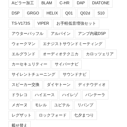
Aピラー加工
BLAM
C-HR
DAP
DIATONE
DSP
GRGO
HELIX
Q01
Q02d
S10
TS-V173S
VIPER
お手軽低音増強セット
アウターバッフル
アルパイン
アンプ内蔵DSP
ウォークマン
エナジストサウンドミーティング
エルグランド
オーディオテクニカ
カロッツェリア
カーセキュリティー
サイバーナビ
サイレントチューニング
サウンドナビ
スピーカー交換
ダイヤトーン
ディナウディオ
ドラレコ
ハイエース
ハイレゾ
パンテーラ
メガーヌ
モレル
ユピテル
リバンプ
レグザット
ロックフォード
七夕まつり
載せ替え