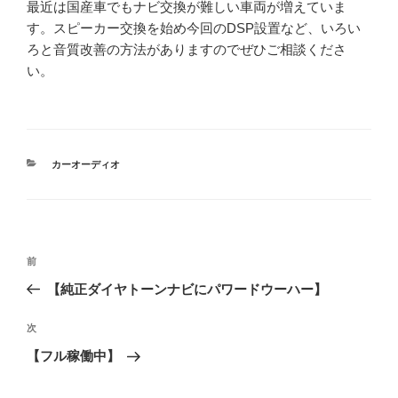
最近は国産車でもナビ交換が難しい車両が増えていま
す。スピーカー交換を始め今回のDSP設置など、いろい
ろと音質改善の方法がありますのでぜひご相談くださ
い。
カ
カーオーディオ
テ
ゴ
リ
ー
投
過
前
稿
去
【純正ダイヤトーンナビにパワードウーハー】
ナ
の
ビ
投
次
次
稿
ゲ
の
【フル稼働中】
投
ー
稿