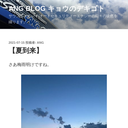
コ
ANG BLOG キョウのデキゴト
ン
サウンドエナジー/オートセキュリティーエナジーの日々の徒然を
テ
綴ります。
ン
ツ
へ
投
2021-07-15
投稿者:
ANG
ス
稿
【夏到来】
キ
日:
ッ
さあ梅雨明けですね。
プ