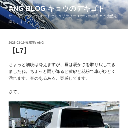
コ
ANG BLOG キョウのデキゴト
ン
サウンドエナジー/オートセキュリティーエナジーの日々の徒然を
テ
綴ります。
ン
ツ
へ
投
2023-03-19
投稿者:
ANG
ス
稿
【L7】
キ
日:
ッ
ちょっと朝晩は冷えますが、昼は暖かさを取り戻してき
プ
ましたね。ちょっと雨が降ると黄砂と花粉で車がひどく
汚れます。春のあるある、実感してます。
さて、