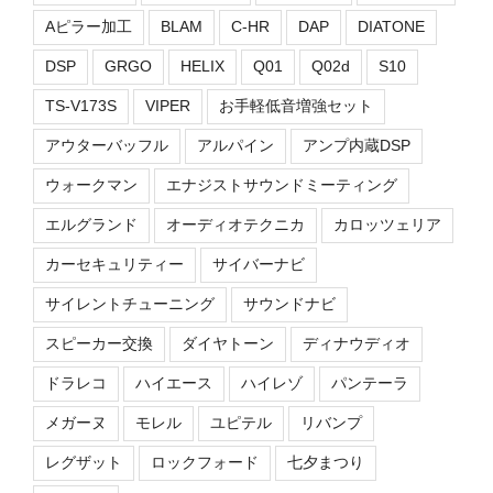
Aピラー加工
BLAM
C-HR
DAP
DIATONE
DSP
GRGO
HELIX
Q01
Q02d
S10
TS-V173S
VIPER
お手軽低音増強セット
アウターバッフル
アルパイン
アンプ内蔵DSP
ウォークマン
エナジストサウンドミーティング
エルグランド
オーディオテクニカ
カロッツェリア
カーセキュリティー
サイバーナビ
サイレントチューニング
サウンドナビ
スピーカー交換
ダイヤトーン
ディナウディオ
ドラレコ
ハイエース
ハイレゾ
パンテーラ
メガーヌ
モレル
ユピテル
リバンプ
レグザット
ロックフォード
七夕まつり