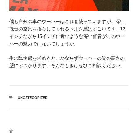
僕も自分の車のウーハーはこれを使っていますが、深い
低音の空気を揺らしてくれるトルク感はすごいです。12
インチながら15インチに近いような深い低音がこのウー
ハーの魅力ではないでしょうか。
生の臨場感を求めると、かならずウーハーの質の高さの
壁にぶつかります。そんなときはぜひご相談ください。
カ
UNCATEGORIZED
テ
ゴ
リ
ー
投
過
前
稿