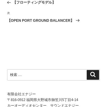
去
【フローティングモデル】
ナ
の
ビ
投
次
次
稿
ゲ
の
【OPEN PORT GROUND BALANCER】
投
ー
稿
シ
ョ
ン
検
検
索
索:
有限会社エナジー
〒816-0912 福岡県大野城市御笠川5丁目4-14
カーオーディオセンター サウンドエナジー