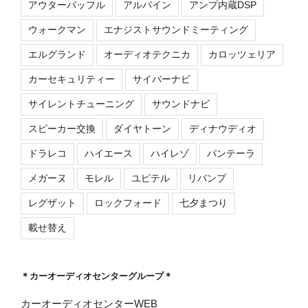
アウターバッフル
アルパイン
アンプ内蔵DSP
ウォークマン
エナジストサウンドミーティング
エルグランド
オーディオテクニカ
カロッツェリア
カーセキュリティー
サイバーナビ
サイレントチューニング
サウンドナビ
スピーカー交換
ダイヤトーン
ディナウディオ
ドラレコ
ハイエース
ハイレゾ
パンテーラ
メガーヌ
モレル
ユピテル
リバンプ
レグザット
ロックフォード
七夕まつり
載せ替え
＊カーオーディオセンターグループ＊
カーオーディオセンターWEB