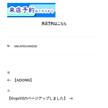
来店予約はこちら
カ
UNCATEGORIZED
テ
ゴ
リ
ー
投
過
前
稿
去
【ADONN】
ナ
の
ビ
投
次
次
稿
ゲ
の
【GrgoV2のページアップしました】
投
ー