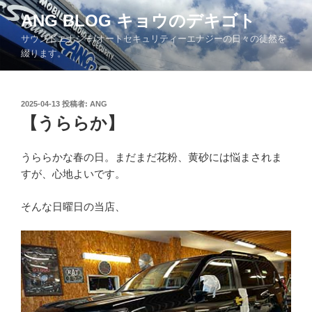
コ
ANG BLOG キョウのデキゴト
ン
サウンドエナジー/オートセキュリティーエナジーの日々の徒然を
テ
綴ります。
ン
ツ
へ
投
2025-04-13
投稿者:
ANG
ス
稿
【うららか】
キ
日:
ッ
うららかな春の日。まだまだ花粉、黄砂には悩まされま
プ
すが、心地よいです。
そんな日曜日の当店、