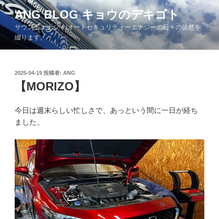
コ
ANG BLOG キョウのデキゴト
ン
サウンドエナジー/オートセキュリティーエナジーの日々の徒然を
テ
綴ります。
ン
ツ
へ
投
2025-04-19
投稿者:
ANG
ス
稿
【MORIZO】
キ
日:
ッ
今日は週末らしい忙しさで、あっという間に一日が経ち
プ
ました。