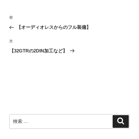
リ
ー
投
過
前
稿
去
【オーディオレスからのフル装備】
ナ
の
ビ
投
次
次
稿
ゲ
の
【32GTRの2DIN加工など】
投
ー
稿
シ
ョ
ン
検
検
索
索: