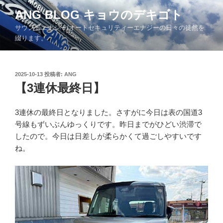
コ
ANG BLOG キョウのデキゴト
ン
サウンドエナジー/オートセキュリティーエナジーの日々の徒然を
テ
綴ります。
ン
ツ
へ
投
2025-10-13
投稿者:
ANG
ス
稿
【3連休最終日】
キ
日:
ッ
3連休の最終日となりました。さすがに今日は表の国道3
プ
号線もずいぶんゆっくりです。昨日までがひどい渋滞で
したので。今日は日差しが柔らかくて過ごしやすいです
ね。