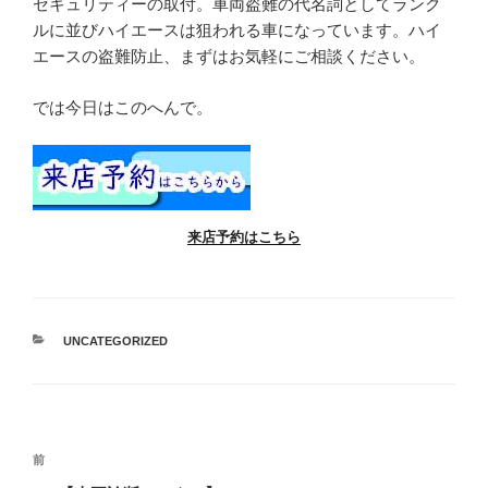
セキュリティーの取付。車両盗難の代名詞としてランク
ルに並びハイエースは狙われる車になっています。ハイ
エースの盗難防止、まずはお気軽にご相談ください。
では今日はこのへんで。
来店予約はこちら
カ
UNCATEGORIZED
テ
ゴ
リ
ー
投
過
前
稿