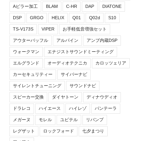
Aピラー加工
BLAM
C-HR
DAP
DIATONE
DSP
GRGO
HELIX
Q01
Q02d
S10
TS-V173S
VIPER
お手軽低音増強セット
アウターバッフル
アルパイン
アンプ内蔵DSP
ウォークマン
エナジストサウンドミーティング
エルグランド
オーディオテクニカ
カロッツェリア
カーセキュリティー
サイバーナビ
サイレントチューニング
サウンドナビ
スピーカー交換
ダイヤトーン
ディナウディオ
ドラレコ
ハイエース
ハイレゾ
パンテーラ
メガーヌ
モレル
ユピテル
リバンプ
レグザット
ロックフォード
七夕まつり