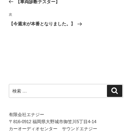
去
【車両診断テスター】
ナ
の
ビ
投
次
次
稿
ゲ
の
【今週末が本番となりました。】
投
ー
稿
シ
ョ
ン
検
検
索
索:
有限会社エナジー
〒816-0912 福岡県大野城市御笠川5丁目4-14
カーオーディオセンター サウンドエナジー