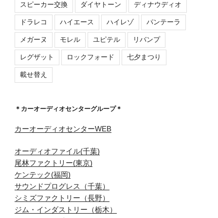
スピーカー交換
ダイヤトーン
ディナウディオ
ドラレコ
ハイエース
ハイレゾ
パンテーラ
メガーヌ
モレル
ユピテル
リバンプ
レグザット
ロックフォード
七夕まつり
載せ替え
＊カーオーディオセンターグループ＊
カーオーディオセンターWEB
オーディオファイル(千葉)
尾林ファクトリー(東京)
ケンテック(福岡)
サウンドプログレス（千葉）
シミズファクトリー（長野）
ジム・インダストリー（栃木）