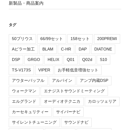
新製品・商品案内
タグ
50プリウス
66/99セット
158セット
200PREMI
Aピラー加工
BLAM
C-HR
DAP
DIATONE
DSP
GRGO
HELIX
Q01
Q02d
S10
TS-V173S
VIPER
お手軽低音増強セット
アウターバッフル
アルパイン
アンプ内蔵DSP
ウォークマン
エナジストサウンドミーティング
エルグランド
オーディオテクニカ
カロッツェリア
カーセキュリティー
サイバーナビ
サイレントチューニング
サウンドナビ