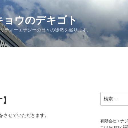
G キョウのデキゴト
ュリティーエナジーの日々の徒然を綴ります。
検
す】
索:
をさせていただきます。
有限会社エナ
〒816-0912