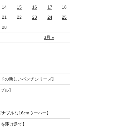
14
15
16
17
18
21
22
23
24
25
28
3月 »
ードの新しいパンチシリーズ】
ンプル】
ズナブルな16cmウーハー】
日を駆け足で】