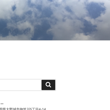
検
索
ジー
 福岡県大野城市御笠川5丁目4-14