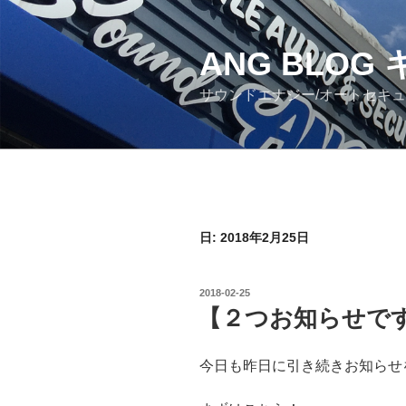
コ
ン
ANG BLO
テ
ン
サウンドエナジー/オートセキ
ツ
へ
ス
キ
ッ
プ
日: 2018年2月25日
投
2018-02-25
稿
【２つお知らせで
日:
今日も昨日に引き続きお知らせ