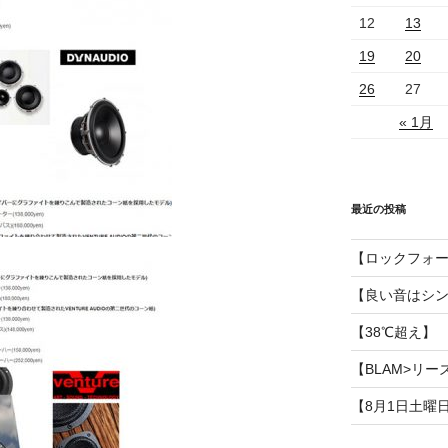
12
13
19
20
26
27
« 1月
最近の投稿
【ロックフォ
【良い音はシ
【38℃超え】
【BLAM>リー
【8月1日土曜