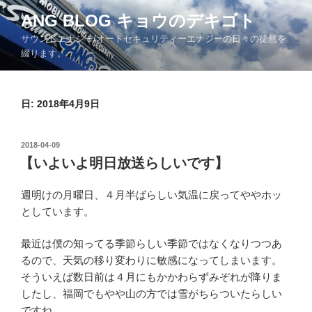
コ
ANG BLOG キョウのデキゴト
ン
サウンドエナジー/オートセキュリティーエナジーの日々の徒然を
テ
綴ります。
ン
ツ
へ
日: 2018年4月9日
ス
キ
ッ
投
2018-04-09
プ
稿
【いよいよ明日放送らしいです】
日:
週明けの月曜日、４月半ばらしい気温に戻ってややホッ
としています。
最近は僕の知ってる季節らしい季節ではなくなりつつあ
るので、天気の移り変わりに敏感になってしまいます。
そういえば数日前は４月にもかかわらずみぞれが降りま
したし、福岡でもやや山の方では雪がちらついたらしい
ですね。