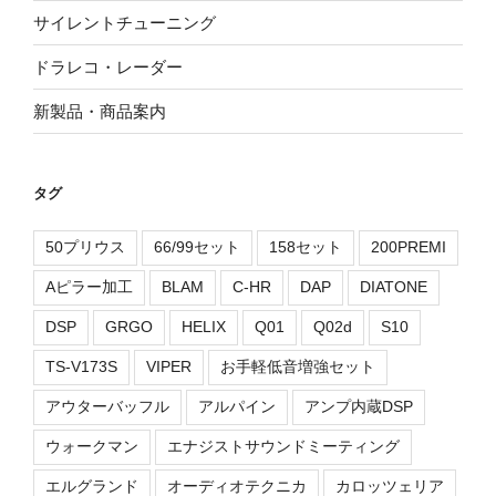
サイレントチューニング
ドラレコ・レーダー
新製品・商品案内
タグ
50プリウス
66/99セット
158セット
200PREMI
Aピラー加工
BLAM
C-HR
DAP
DIATONE
DSP
GRGO
HELIX
Q01
Q02d
S10
TS-V173S
VIPER
お手軽低音増強セット
アウターバッフル
アルパイン
アンプ内蔵DSP
ウォークマン
エナジストサウンドミーティング
エルグランド
オーディオテクニカ
カロッツェリア