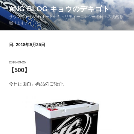
コ
ANG BLOG キョウのデキゴト
ン
サウンドエナジー/オートセキュリティーエナジーの日々の徒然を
テ
綴ります。
ン
ツ
へ
日: 2018年9月25日
ス
キ
ッ
投
2018-09-25
プ
稿
【500】
日:
今日は面白い商品のご紹介。