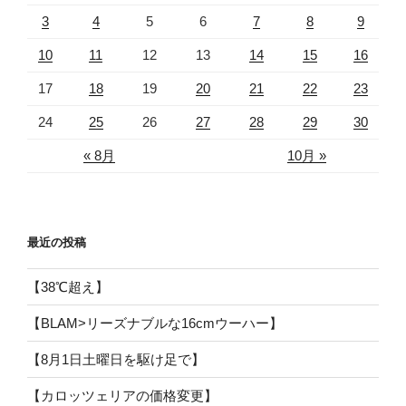
3
4
5
6
7
8
9
10
11
12
13
14
15
16
17
18
19
20
21
22
23
24
25
26
27
28
29
30
« 8月
10月 »
最近の投稿
【38℃超え】
【BLAM>リーズナブルな16cmウーハー】
【8月1日土曜日を駆け足で】
【カロッツェリアの価格変更】