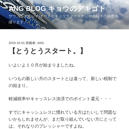
コ
ANG BLOG キョウのデキゴト
ン
サウンドエナジー/オートセキュリティーエナジーの日々の徒然を
テ
綴ります。
ン
ツ
へ
投
2019-10-01
投稿者:
ANG
ス
稿
【とうとうスタート。】
キ
日:
ッ
いよいよ１０月が始まりましたね。
プ
いつもの新しい月のスタートとは違って、新しい税制で
の始まり。
軽減税率やキャッスレス決済でのポイント還元・・・
すでにキャッシュレスに慣れている方はたいして問題な
いかもしれませんが、まだ取り組んでいない方にとって
は、それなりのプレッシャーですよね。