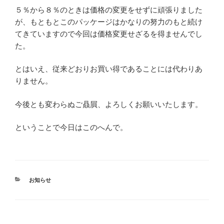
５％から８％のときは価格の変更をせずに頑張りました
が、もともとこのパッケージはかなりの努力のもと続け
てきていますので今回は価格変更せざるを得ませんでし
た。
とはいえ、従来どおりお買い得であることには代わりあ
りません。
今後とも変わらぬご贔屓、よろしくお願いいたします。
ということで今日はこのへんで。
カ
お知らせ
テ
ゴ
リ
ー