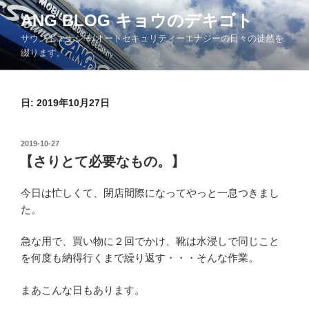
コ
ANG BLOG キョウのデキゴト
ン
サウンドエナジー/オートセキュリティーエナジーの日々の徒然を
テ
綴ります。
ン
ツ
へ
日: 2019年10月27日
ス
キ
ッ
投
2019-10-27
プ
稿
【さりとて必要なもの。】
日:
今日は忙しくて、閉店間際になってやっと一息つきまし
た。
急な用で、買い物に２回でかけ、靴は水浸しで同じこと
を何度も納得行くまで繰り返す・・・そんな作業。
まあこんな日もあります。