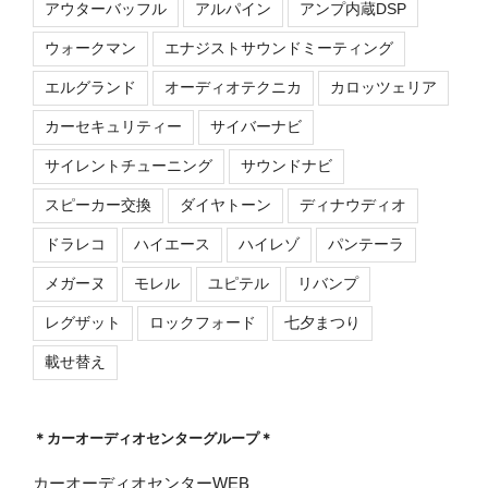
アウターバッフル
アルパイン
アンプ内蔵DSP
ウォークマン
エナジストサウンドミーティング
エルグランド
オーディオテクニカ
カロッツェリア
カーセキュリティー
サイバーナビ
サイレントチューニング
サウンドナビ
スピーカー交換
ダイヤトーン
ディナウディオ
ドラレコ
ハイエース
ハイレゾ
パンテーラ
メガーヌ
モレル
ユピテル
リバンプ
レグザット
ロックフォード
七夕まつり
載せ替え
＊カーオーディオセンターグループ＊
カーオーディオセンターWEB