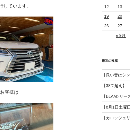
行しています。
12
13
19
20
26
27
« 9月
最近の投稿
【良い音はシ
【38℃超え】
のお客様は
【BLAM>リー
【8月1日土曜
【カロッツェ