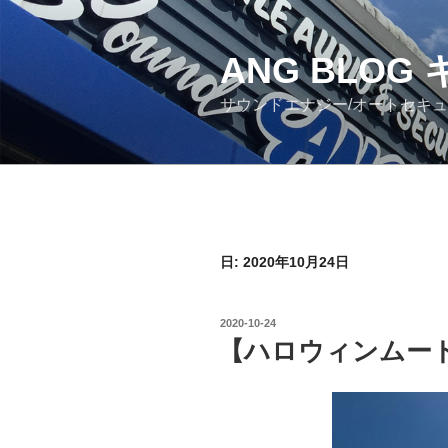
コ
ン
ANG BLO
テ
ン
サウンドエナジー/オートセキ
ツ
へ
ス
キ
ッ
プ
日: 2020年10月24日
投
2020-10-24
稿
【ハロウィンムー
日: