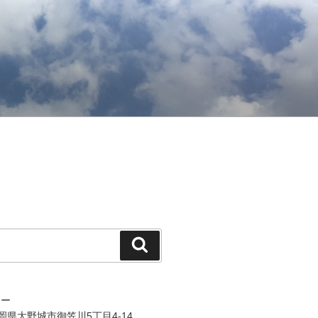
検
索
ジー
 福岡県大野城市御笠川5丁目4-14