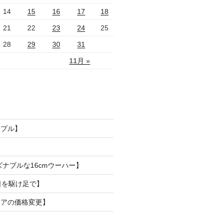
14
15
16
17
18
21
22
23
24
25
28
29
30
31
11月 »
ンプル】
ズナブルな16cmウーハー】
日を駆け足で】
リアの価格変更】