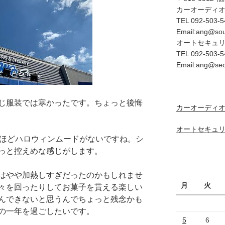
カーオーディ
TEL 092-503-5
Email:ang@so
オートセキュ
TEL 092-503-5
Email:ang@se
じ服装では寒かったです。ちょっと後悔
カーオーディオ
オートセキュリ
年ほどハロウィンムードがないですね。シ
っと控えめな感じがします。
はやや加熱しすぎだったのかもしれませ
月
火
々を回ったりしてお菓子を貰える楽しい
んできないと思うんでちょっと残念かも
の一年を過ごしたいです。
5
6