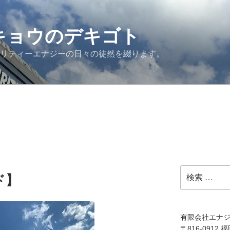
G キョウのデキゴト
ュリティーエナジーの日々の徒然を綴ります。
検
ド】
索:
有限会社エナ
〒816-0912