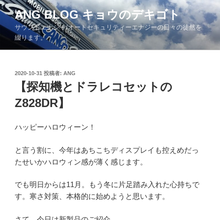
コ
ANG BLOG キョウのデキゴト
ン
サウンドエナジー/オートセキュリティーエナジーの日々の徒然を
テ
綴ります。
ン
ツ
へ
投
2020-10-31
投稿者:
ANG
ス
稿
【探知機とドラレコセットの
キ
日:
ッ
Z828DR】
プ
ハッピーハロウィーン！
と言う割に、今年はあちこちディスプレイも控えめだっ
たせいかハロウィン感が薄く感じます。
でも明日からは11月。もう冬に片足踏み入れた心持ちで
す。寒さ対策、本格的に始めようと思います。
さて、今日は新製品のご紹介。