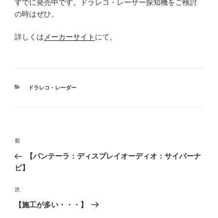
すでに発売中です。ドラレコ・レーザー探知機をご検討
の時はぜひ。
詳しくは
メーカーサイト
にて。
カ
ドラレコ・レーダー
テ
ゴ
リ
ー
投
過
前
稿
去
【パンテーラ：ディスプレイオーディオ：サイバーナ
ナ
の
ビ】
ビ
投
稿
ゲ
次
次
の
ー
【施工が多い・・・】
投
シ