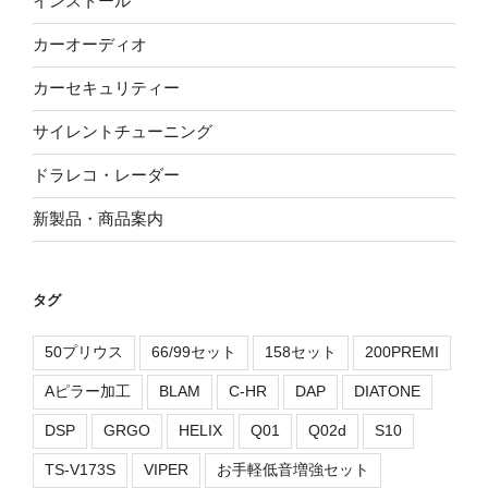
インストール
カーオーディオ
カーセキュリティー
サイレントチューニング
ドラレコ・レーダー
新製品・商品案内
タグ
50プリウス
66/99セット
158セット
200PREMI
Aピラー加工
BLAM
C-HR
DAP
DIATONE
DSP
GRGO
HELIX
Q01
Q02d
S10
TS-V173S
VIPER
お手軽低音増強セット