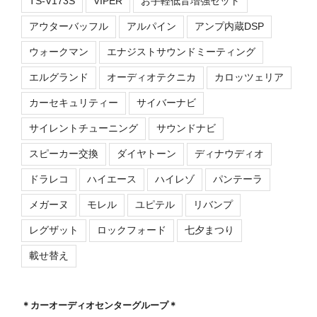
TS-V173S
VIPER
お手軽低音増強セット
アウターバッフル
アルパイン
アンプ内蔵DSP
ウォークマン
エナジストサウンドミーティング
エルグランド
オーディオテクニカ
カロッツェリア
カーセキュリティー
サイバーナビ
サイレントチューニング
サウンドナビ
スピーカー交換
ダイヤトーン
ディナウディオ
ドラレコ
ハイエース
ハイレゾ
パンテーラ
メガーヌ
モレル
ユピテル
リバンプ
レグザット
ロックフォード
七夕まつり
載せ替え
＊カーオーディオセンターグループ＊