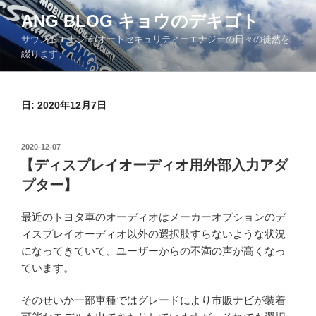
コ
ANG BLOG キョウのデキゴト
ン
サウンドエナジー/オートセキュリティーエナジーの日々の徒然を
テ
綴ります。
ン
ツ
へ
日: 2020年12月7日
ス
キ
ッ
投
2020-12-07
プ
稿
【ディスプレイオーディオ用外部入力アダ
日:
プター】
最近のトヨタ車のオーディオはメーカーオプションのデ
ィスプレイオーディオ以外の選択肢すらないような状況
になってきていて、ユーザーからの不満の声が高くなっ
ています。
そのせいか一部車種ではグレードにより市販ナビが装着