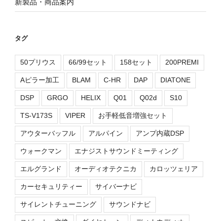
新製品・商品案内
タグ
50プリウス
66/99セット
158セット
200PREMI
Aピラー加工
BLAM
C-HR
DAP
DIATONE
DSP
GRGO
HELIX
Q01
Q02d
S10
TS-V173S
VIPER
お手軽低音増強セット
アウターバッフル
アルパイン
アンプ内蔵DSP
ウォークマン
エナジストサウンドミーティング
エルグランド
オーディオテクニカ
カロッツェリア
カーセキュリティー
サイバーナビ
サイレントチューニング
サウンドナビ