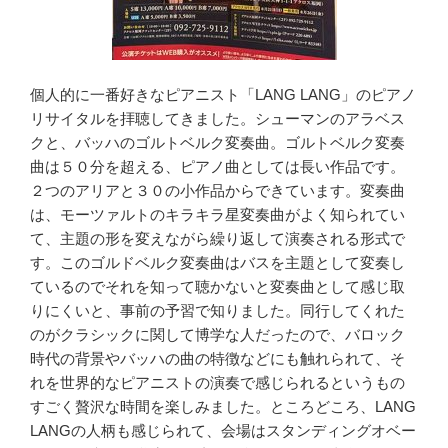
個人的に一番好きなピアニスト「LANG LANG」のピアノ
リサイタルを拝聴してきました。シューマンのアラベス
クと、バッハのゴルトベルク変奏曲。ゴルトベルク変奏
曲は５０分を超える、ピアノ曲としては長い作品です。
２つのアリアと３０の小作品からできています。変奏曲
は、モーツァルトのキラキラ星変奏曲がよく知られてい
て、主題の形を変えながら繰り返して演奏される形式で
す。このゴルドベルク変奏曲はバスを主題として変奏し
ているのでそれを知って聴かないと変奏曲として感じ取
りにくいと、事前の予習で知りました。同行してくれた
のがクラシックに関して博学な人だったので、バロック
時代の背景やバッハの曲の特徴などにも触れられて、そ
れを世界的なピアニストの演奏で感じられるというもの
すごく贅沢な時間を楽しみました。ところどころ、LANG
LANGの人柄も感じられて、会場はスタンディングオベー