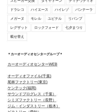
スピーカー交換
ダイヤトーン
ディナウディオ
ドラレコ
ハイエース
ハイレゾ
パンテーラ
メガーヌ
モレル
ユピテル
リバンプ
レグザット
ロックフォード
七夕まつり
載せ替え
＊カーオーディオセンターグループ＊
カーオーディオセンターWEB
オーディオファイル(千葉)
尾林ファクトリー(東京)
ケンテック(福岡)
サウンドプログレス（千葉）
シミズファクトリー（長野）
ジム・インダストリー（栃木）
ビクトリー（愛知）