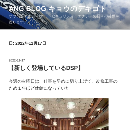
コ
ANG BLOG キョウのデキゴト
ン
サウンドエナジー/オートセキュリティーエナジーの日々の徒然を
テ
綴ります。
ン
ツ
へ
日: 2022年11月17日
ス
キ
ッ
投
2022-11-17
プ
稿
【新しく登場しているDSP】
日:
今週の火曜日は、仕事を早めに切り上げて、改修工事の
ため１年ほど休館になっていた