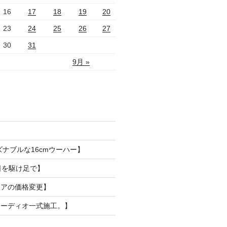
16
17
18
19
20
23
24
25
26
27
30
31
9月 »
ズナブルな16cmウーハー】
日を駆け足で】
リアの価格変更】
オーディオ一式施工。】