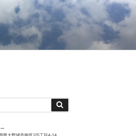
検
索
ジー
 福岡県大野城市御笠川5丁目4-14