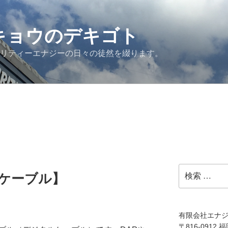
G キョウのデキゴト
ュリティーエナジーの日々の徒然を綴ります。
検
光ケーブル】
索:
有限会社エナ
〒816-0912