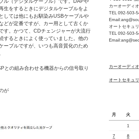
ブル（デジタルケーブル）です。DAPや
カーオーディ
再生をするときにデジタルケーブルをよ
TEL 092-503-5
としては他にもお馴染みUSBケーブルや
Email:ang@so
などが定番ですが、カー用として古くか
オートセキュ
です。かつて、CDチェンジャーが大流行
TEL 092-503-5
続するときによく使っていました。他の
Email:ang@se
ケーブルですが、いつも高音質化のため
。
カーオーディオ
SPとの組み合わせる機器からの信号取り
オートセキュリ
のが
月
火
1
7
8