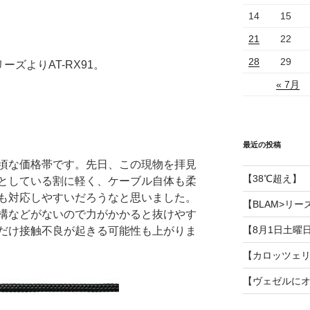
14
15
21
22
28
29
ーズよりAT-RX91。
« 7月
最近の投稿
頃な価格帯です。先日、この現物を拝見
【38℃超え】
としている割に軽く、ケーブル自体も柔
も対応しやすいだろうなと思いました。
【BLAM>リー
構などがないので力がかかると抜けやす
【8月1日土曜
だけ接触不良が起きる可能性も上がりま
【カロッツェ
【ヴェゼルに