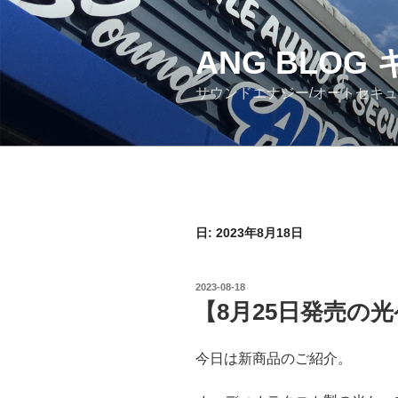
コ
ン
ANG BLO
テ
ン
サウンドエナジー/オートセキ
ツ
へ
ス
キ
ッ
プ
日: 2023年8月18日
投
2023-08-18
稿
【8月25日発売の
日:
今日は新商品のご紹介。