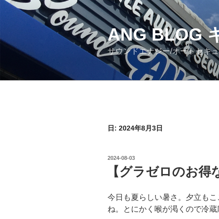
コ
ン
ANG BLO
テ
ン
サウンドエナジー/オートセキ
ツ
へ
ス
キ
ッ
プ
日: 2024年8月3日
投
2024-08-03
稿
【グラゼロのお得
日:
今日も夏らしい暑さ。夕立もこ
ね。とにかく喉が渇くので冷蔵