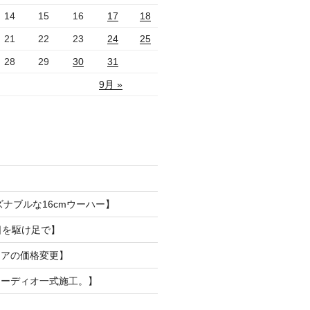
14
15
16
17
18
21
22
23
24
25
28
29
30
31
9月 »
ズナブルな16cmウーハー】
日を駆け足で】
リアの価格変更】
オーディオ一式施工。】