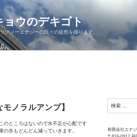
G キョウのデキゴト
ュリティーエナジーの日々の徒然を綴ります。
検
なモノラルアンプ】
索:
このところはないので水不足が心配です
有限会社エナ
庫の氷もどんどん減っていきます。
〒816-0912