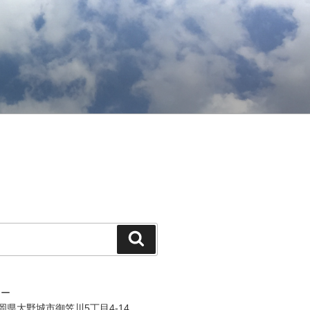
検
索
ジー
 福岡県大野城市御笠川5丁目4-14