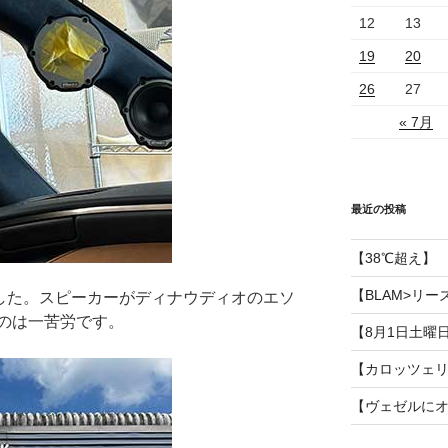
12
13
19
20
26
27
« 7月
最近の投稿
【38℃超え】
【BLAM>リー
した。スピーカーがディナウディオのエソ
のは一苦労です。
【8月1日土曜
【カロッツェ
【ヴェゼルに