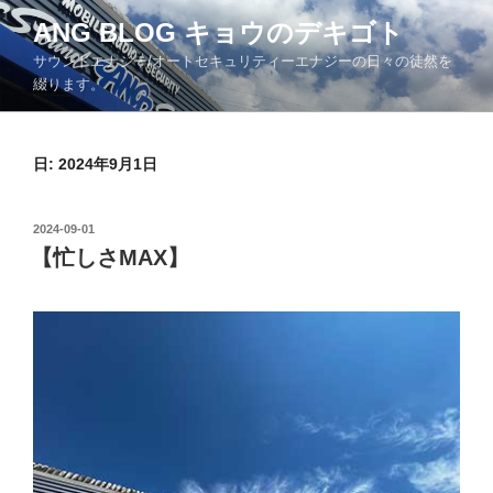
コ
ANG BLOG キョウのデキゴト
ン
サウンドエナジー/オートセキュリティーエナジーの日々の徒然を
テ
綴ります。
ン
ツ
へ
日: 2024年9月1日
ス
キ
ッ
投
2024-09-01
プ
稿
【忙しさMAX】
日: