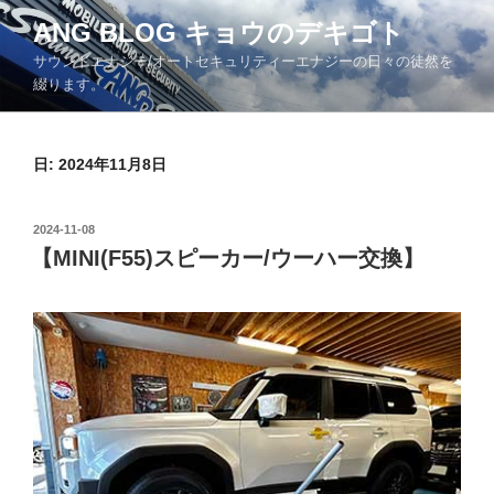
コ
ANG BLOG キョウのデキゴト
ン
サウンドエナジー/オートセキュリティーエナジーの日々の徒然を
テ
綴ります。
ン
ツ
へ
日: 2024年11月8日
ス
キ
ッ
投
2024-11-08
プ
稿
【MINI(F55)スピーカー/ウーハー交換】
日: