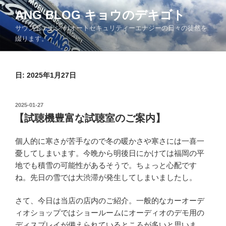
コ
ANG BLOG キョウのデキゴト
ン
サウンドエナジー/オートセキュリティーエナジーの日々の徒然を
テ
綴ります。
ン
ツ
へ
日: 2025年1月27日
ス
キ
ッ
投
2025-01-27
プ
稿
【試聴機豊富な試聴室のご案内】
日:
個人的に寒さが苦手なので冬の暖かさや寒さには一喜一
憂してしまいます。今晩から明後日にかけては福岡の平
地でも積雪の可能性があるそうで。ちょっと心配です
ね。先日の雪では大渋滞が発生してしまいましたし。
さて、今日は当店の店内のご紹介。一般的なカーオーデ
ィオショップではショールームにオーディオのデモ用の
ディスプレイが備えられているところが多いと思いま