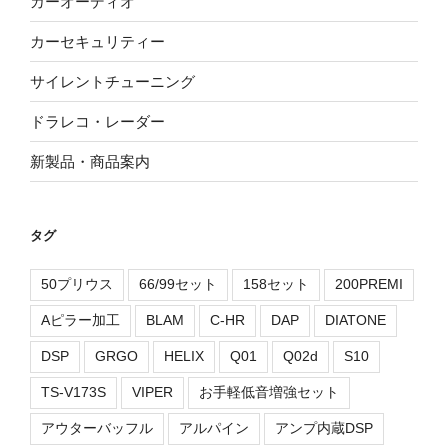
カーオーディオ
カーセキュリティー
サイレントチューニング
ドラレコ・レーダー
新製品・商品案内
タグ
50プリウス
66/99セット
158セット
200PREMI
Aピラー加工
BLAM
C-HR
DAP
DIATONE
DSP
GRGO
HELIX
Q01
Q02d
S10
TS-V173S
VIPER
お手軽低音増強セット
アウターバッフル
アルパイン
アンプ内蔵DSP