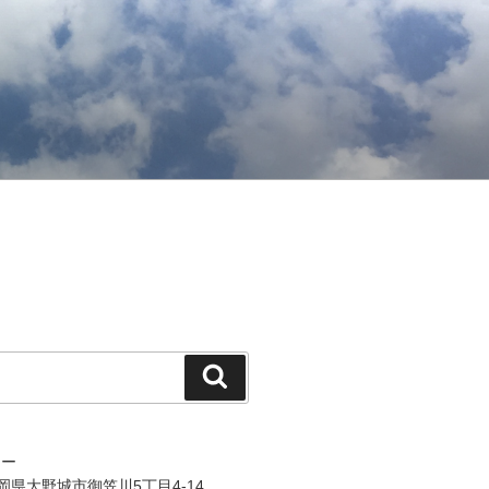
検
索
ジー
 福岡県大野城市御笠川5丁目4-14