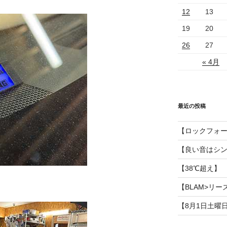
12
13
19
20
26
27
« 4月
最近の投稿
【ロックフォ
【良い音はシ
【38℃超え】
【BLAM>リー
【8月1日土曜