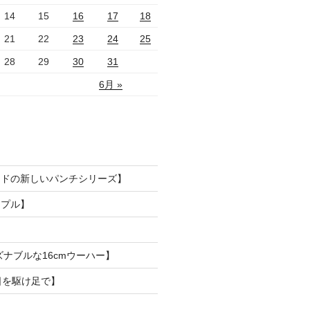
14
15
16
17
18
21
22
23
24
25
28
29
30
31
6月 »
ードの新しいパンチシリーズ】
ンプル】
ズナブルな16cmウーハー】
日を駆け足で】