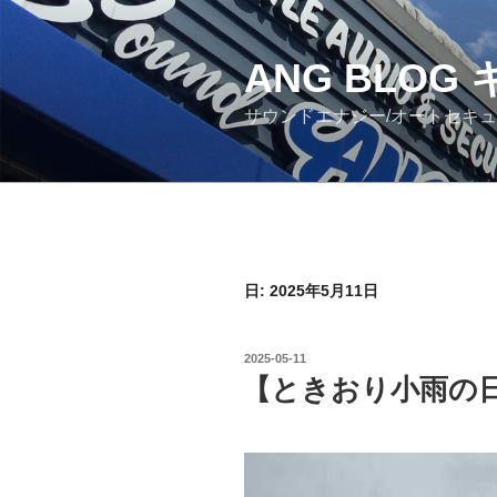
コ
ン
ANG BLO
テ
ン
サウンドエナジー/オートセキ
ツ
へ
ス
キ
ッ
プ
日: 2025年5月11日
投
2025-05-11
稿
【ときおり小雨の
日: