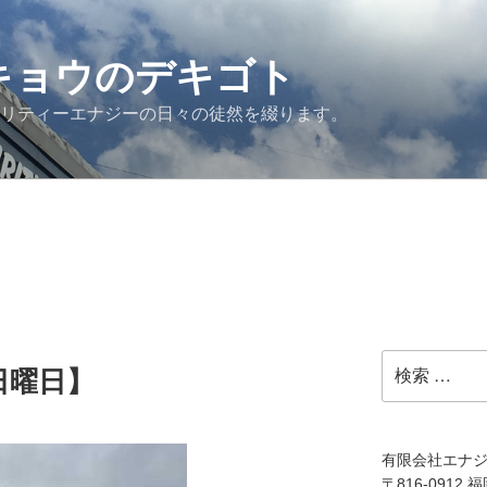
G キョウのデキゴト
ュリティーエナジーの日々の徒然を綴ります。
検
日曜日】
索:
有限会社エナ
〒816-0912