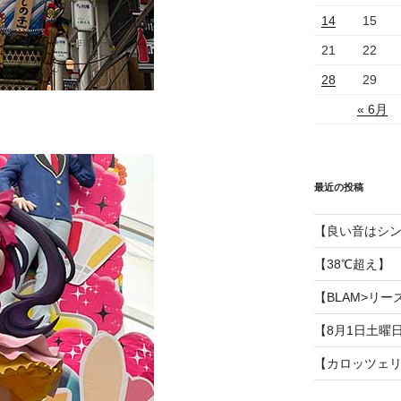
14
15
21
22
28
29
« 6月
最近の投稿
【良い音はシ
【38℃超え】
【BLAM>リー
【8月1日土曜
【カロッツェ