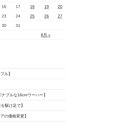
16
17
18
19
20
23
24
25
26
27
30
31
8月 »
ンプル】
ズナブルな16cmウーハー】
日を駆け足で】
リアの価格変更】