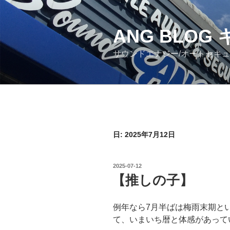
コ
ン
ANG BLO
テ
ン
サウンドエナジー/オートセキ
ツ
へ
ス
キ
ッ
プ
日: 2025年7月12日
投
2025-07-12
稿
【推しの子】
日:
例年なら7月半ばは梅雨末期と
て、いまいち暦と体感があって