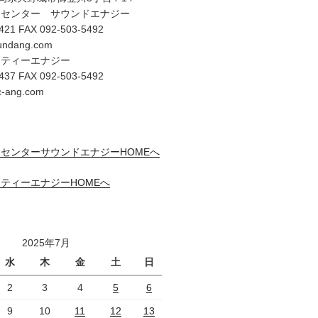
オセンター サウンドエナジー
421 FAX 092-503-5492
undang.com
リティーエナジー
437 FAX 092-503-5492
c-ang.com
センターサウンドエナジーHOMEへ
ティーエナジーHOMEへ
2025年7月
水
木
金
土
日
2
3
4
5
6
9
10
11
12
13