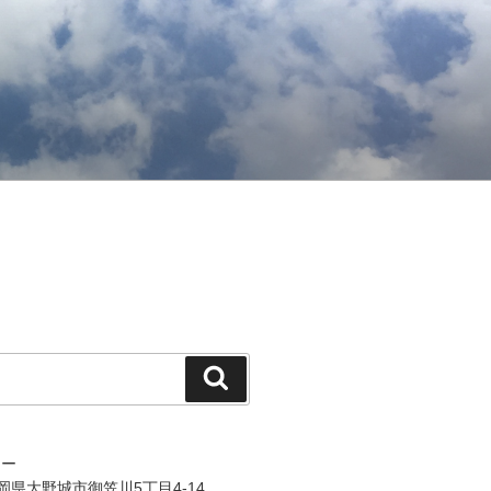
検
索
ジー
 福岡県大野城市御笠川5丁目4-14