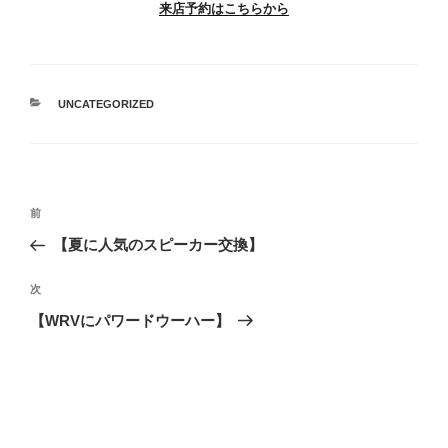
来店予約はこちらから
カ
UNCATEGORIZED
テ
ゴ
リ
ー
投
過
前
稿
去
【夏に人気のスピーカー交換】
ナ
の
ビ
投
次
次
稿
ゲ
の
【WRVにパワードウーハー】
投
ー
稿
シ
ョ
ン