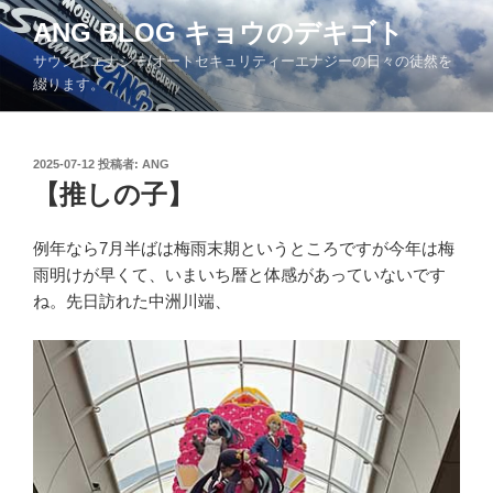
コ
ANG BLOG キョウのデキゴト
ン
サウンドエナジー/オートセキュリティーエナジーの日々の徒然を
テ
綴ります。
ン
ツ
へ
投
2025-07-12
投稿者:
ANG
ス
稿
【推しの子】
キ
日:
ッ
例年なら7月半ばは梅雨末期というところですが今年は梅
プ
雨明けが早くて、いまいち暦と体感があっていないです
ね。先日訪れた中洲川端、