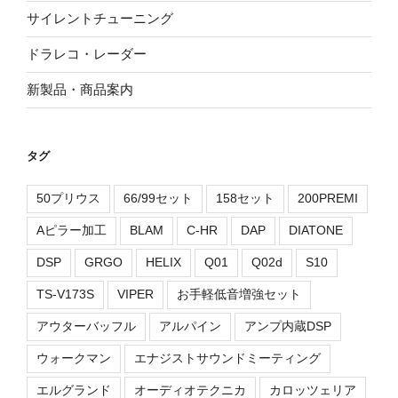
サイレントチューニング
ドラレコ・レーダー
新製品・商品案内
タグ
50プリウス
66/99セット
158セット
200PREMI
Aピラー加工
BLAM
C-HR
DAP
DIATONE
DSP
GRGO
HELIX
Q01
Q02d
S10
TS-V173S
VIPER
お手軽低音増強セット
アウターバッフル
アルパイン
アンプ内蔵DSP
ウォークマン
エナジストサウンドミーティング
エルグランド
オーディオテクニカ
カロッツェリア