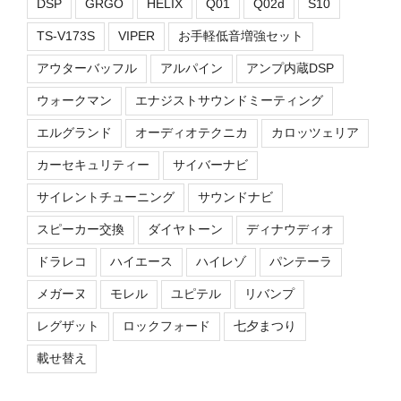
DSP
GRGO
HELIX
Q01
Q02d
S10
TS-V173S
VIPER
お手軽低音増強セット
アウターバッフル
アルパイン
アンプ内蔵DSP
ウォークマン
エナジストサウンドミーティング
エルグランド
オーディオテクニカ
カロッツェリア
カーセキュリティー
サイバーナビ
サイレントチューニング
サウンドナビ
スピーカー交換
ダイヤトーン
ディナウディオ
ドラレコ
ハイエース
ハイレゾ
パンテーラ
メガーヌ
モレル
ユピテル
リバンプ
レグザット
ロックフォード
七夕まつり
載せ替え