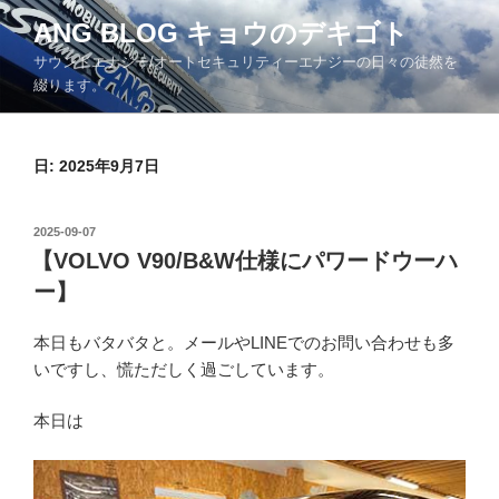
コ
ANG BLOG キョウのデキゴト
ン
サウンドエナジー/オートセキュリティーエナジーの日々の徒然を
テ
綴ります。
ン
ツ
へ
日: 2025年9月7日
ス
キ
ッ
投
2025-09-07
プ
稿
【VOLVO V90/B&W仕様にパワードウーハ
日:
ー】
本日もバタバタと。メールやLINEでのお問い合わせも多
いですし、慌ただしく過ごしています。
本日は