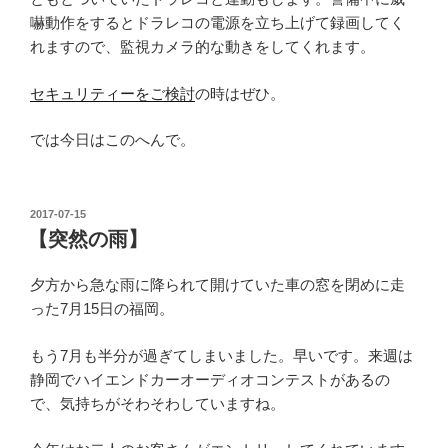
嚇動作をするとドラレコの電源を立ち上げて録画してく
れますので、監視カメラ的な動きをしてくれます。
セキュリティーをご検討
の時はぜひ。
では今日はこのへんで。
投
2017-07-15
稿
【突然の雨】
日:
夕方から急な雨に降られて開けていた車の窓を閉めに走
った7月15日の福岡。
もう7月も半分が過ぎてしまいました。早いです。来週は
静岡でハイエンドカーオーディオコンテストがあるの
で、気持ちがそわそわしていますね。