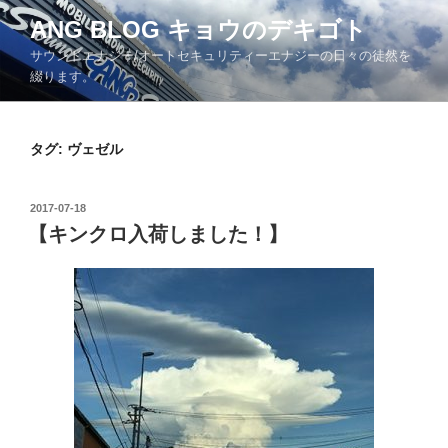
コ
ANG BLOG キョウのデキゴト
ン
サウンドエナジー/オートセキュリティーエナジーの日々の徒然を
テ
綴ります。
ン
ツ
へ
タグ: ヴェゼル
ス
キ
ッ
投
2017-07-18
プ
稿
【キンクロ入荷しました！】
日: