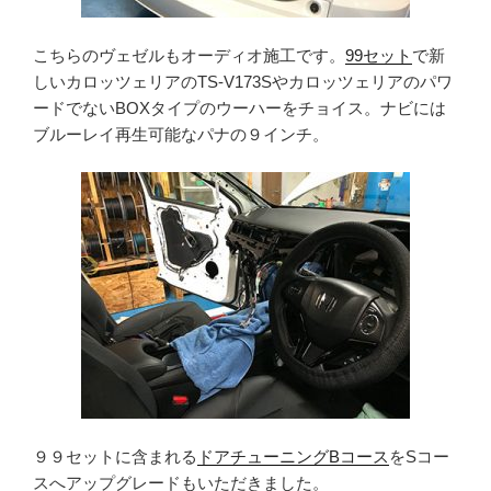
こちらのヴェゼルもオーディオ施工です。
99セット
で新
しいカロッツェリアのTS-V173Sやカロッツェリアのパワ
ードでないBOXタイプのウーハーをチョイス。ナビには
ブルーレイ再生可能なパナの９インチ。
９９セットに含まれる
ドアチューニングBコース
をSコー
スへアップグレードもいただきました。