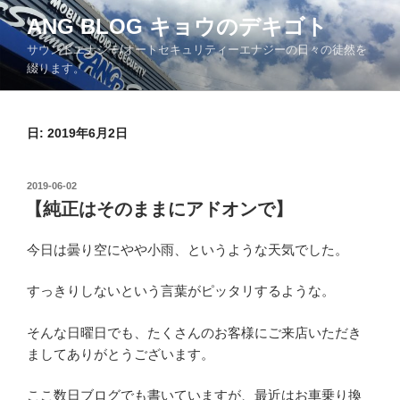
コ
ANG BLOG キョウのデキゴト
ン
サウンドエナジー/オートセキュリティーエナジーの日々の徒然を
テ
綴ります。
ン
ツ
へ
日: 2019年6月2日
ス
キ
ッ
投
2019-06-02
プ
稿
【純正はそのままにアドオンで】
日:
今日は曇り空にやや小雨、というような天気でした。
すっきりしないという言葉がピッタリするような。
そんな日曜日でも、たくさんのお客様にご来店いただき
ましてありがとうございます。
ここ数日ブログでも書いていますが、最近はお車乗り換