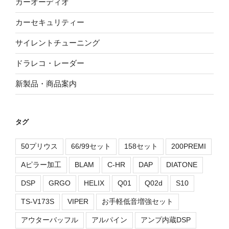
カーオーディオ
カーセキュリティー
サイレントチューニング
ドラレコ・レーダー
新製品・商品案内
タグ
50プリウス
66/99セット
158セット
200PREMI
Aピラー加工
BLAM
C-HR
DAP
DIATONE
DSP
GRGO
HELIX
Q01
Q02d
S10
TS-V173S
VIPER
お手軽低音増強セット
アウターバッフル
アルパイン
アンプ内蔵DSP