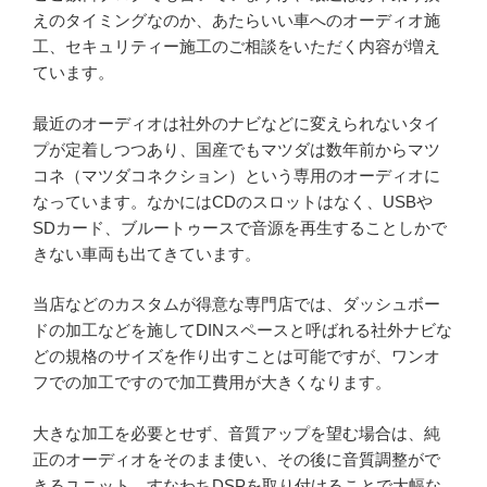
えのタイミングなのか、あたらいい車へのオーディオ施
工、セキュリティー施工のご相談をいただく内容が増え
ています。
最近のオーディオは社外のナビなどに変えられないタイ
プが定着しつつあり、国産でもマツダは数年前からマツ
コネ（マツダコネクション）という専用のオーディオに
なっています。なかにはCDのスロットはなく、USBや
SDカード、ブルートゥースで音源を再生することしかで
きない車両も出てきています。
当店などのカスタムが得意な専門店では、ダッシュボー
ドの加工などを施してDINスペースと呼ばれる社外ナビな
どの規格のサイズを作り出すことは可能ですが、ワンオ
フでの加工ですので加工費用が大きくなります。
大きな加工を必要とせず、音質アップを望む場合は、純
正のオーディオをそのまま使い、その後に音質調整がで
きるユニット、すなわちDSPを取り付けることで大幅な