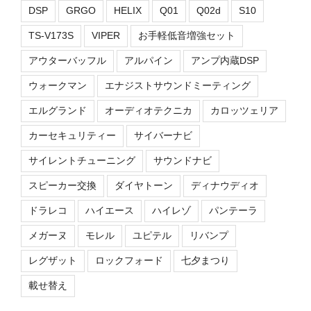
DSP
GRGO
HELIX
Q01
Q02d
S10
TS-V173S
VIPER
お手軽低音増強セット
アウターバッフル
アルパイン
アンプ内蔵DSP
ウォークマン
エナジストサウンドミーティング
エルグランド
オーディオテクニカ
カロッツェリア
カーセキュリティー
サイバーナビ
サイレントチューニング
サウンドナビ
スピーカー交換
ダイヤトーン
ディナウディオ
ドラレコ
ハイエース
ハイレゾ
パンテーラ
メガーヌ
モレル
ユピテル
リバンプ
レグザット
ロックフォード
七夕まつり
載せ替え