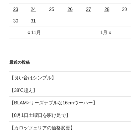
23
24
25
26
27
28
29
30
31
« 11月
1月 »
最近の投稿
【良い音はシンプル】
【38℃超え】
【BLAM>リーズナブルな16cmウーハー】
【8月1日土曜日を駆け足で】
【カロッツェリアの価格変更】