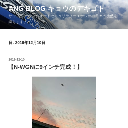
コ
ANG BLOG キョウのデキゴト
ン
サウンドエナジー/オートセキュリティーエナジーの日々の徒然を
テ
綴ります。
ン
ツ
へ
日: 2019年12月10日
ス
キ
ッ
投
2019-12-10
プ
稿
【N-WGNに9インチ完成！】
日: