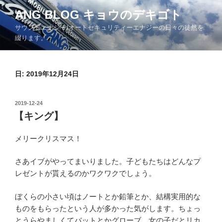
コ
ANG BLOG キョウのデキゴト
ン
サウンドエナジー/オートセキュリティーエナジーの日々の徒然を
テ
綴ります。
ン
ツ
へ
日: 2019年12月24日
ス
キ
ッ
投
2019-12-24
プ
稿
【キング】
日:
メリークリスマス！
さあイブがやってまいりました。子どもたちはどんなプ
レゼントが貰えるのかワクワクでしょう。
ぼくらの小さい頃はノートとか鉛筆とか、結構実用的な
ものをもらったという人が多かった気がします。ちょっ
とうらやましくてバットとかグローブ。女の子だとリカ