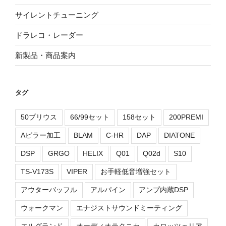
サイレントチューニング
ドラレコ・レーダー
新製品・商品案内
タグ
50プリウス
66/99セット
158セット
200PREMI
Aピラー加工
BLAM
C-HR
DAP
DIATONE
DSP
GRGO
HELIX
Q01
Q02d
S10
TS-V173S
VIPER
お手軽低音増強セット
アウターバッフル
アルパイン
アンプ内蔵DSP
ウォークマン
エナジストサウンドミーティング
エルグランド
オーディオテクニカ
カロッツェリア