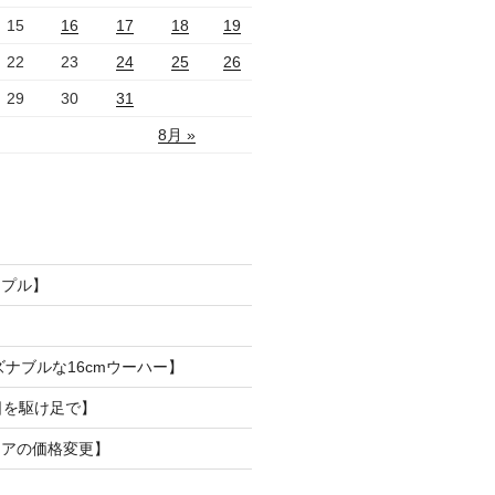
15
16
17
18
19
22
23
24
25
26
29
30
31
8月 »
ンプル】
ズナブルな16cmウーハー】
日を駆け足で】
リアの価格変更】