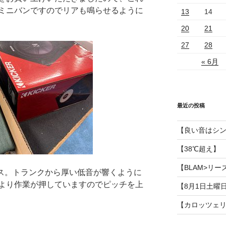
ミニバンですのでリアも鳴らせるように
13
14
20
21
27
28
« 6月
最近の投稿
【良い音はシ
【38℃超え】
【BLAM>リー
イス。トランクから厚い低音が響くように
より作業が押していますのでピッチを上
【8月1日土曜
【カロッツェ