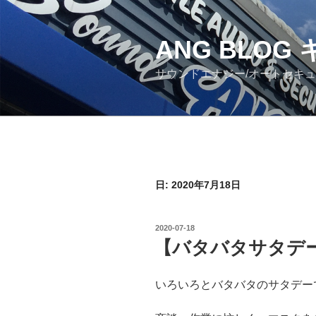
コ
ン
ANG BLO
テ
ン
サウンドエナジー/オートセキ
ツ
へ
ス
キ
ッ
プ
日: 2020年7月18日
投
2020-07-18
稿
【バタバタサタデ
日:
いろいろとバタバタのサタデー