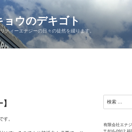
G キョウのデキゴト
ュリティーエナジーの日々の徒然を綴ります。
検
ー】
索:
です。
有限会社エナ
〒816-0912