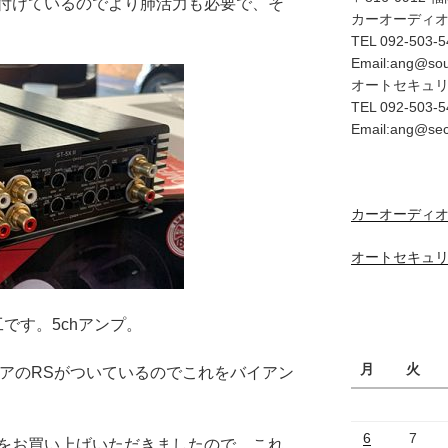
付けているのでより肺活力も必要で、そ
カーオーディ
TEL 092-503-5
Email:ang@so
オートセキュ
TEL 092-503-5
Email:ang@se
カーオーディオ
オートセキュリ
です。5chアンプ。
月
火
リアのRSがついているのでこれをバイアン
6
7
をお買い上げいただきましたので、これ