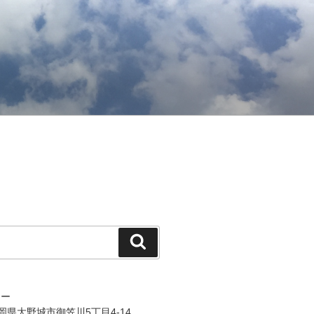
検
索
ジー
 福岡県大野城市御笠川5丁目4-14