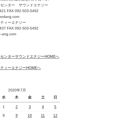
オセンター サウンドエナジー
421 FAX 092-503-5492
undang.com
リティーエナジー
437 FAX 092-503-5492
c-ang.com
センターサウンドエナジーHOMEへ
ティーエナジーHOMEへ
2020年7月
水
木
金
土
日
1
2
3
4
5
8
9
10
11
12