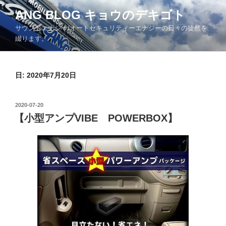
コ
ANG BLOG キョウのデキゴト
ン
サウンドエナジー/オートセキュリティーエナジーの日々の徒然を
テ
綴ります。
ン
ツ
へ
日: 2020年7月20日
ス
キ
ッ
投
2020-07-20
プ
稿
【小型アンプVIBE POWERBOX】
日: