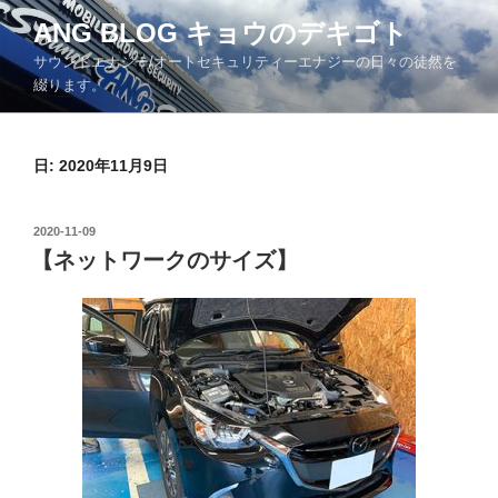
コ
ANG BLOG キョウのデキゴト
ン
サウンドエナジー/オートセキュリティーエナジーの日々の徒然を
テ
綴ります。
ン
ツ
へ
日: 2020年11月9日
ス
キ
ッ
投
2020-11-09
プ
稿
【ネットワークのサイズ】
日: