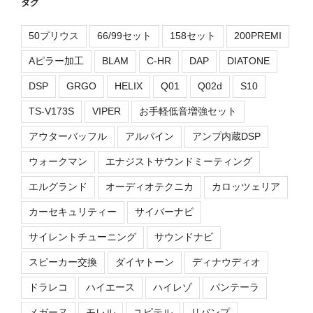
タグ
50プリウス
66/99セット
158セット
200PREMI
Aピラー加工
BLAM
C-HR
DAP
DIATONE
DSP
GRGO
HELIX
Q01
Q02d
S10
TS-V173S
VIPER
お手軽低音増強セット
アウターバッフル
アルパイン
アンプ内蔵DSP
ウォークマン
エナジストサウンドミーティング
エルグランド
オーディオテクニカ
カロッツェリア
カーセキュリティー
サイバーナビ
サイレントチューニング
サウンドナビ
スピーカー交換
ダイヤトーン
ディナウディオ
ドラレコ
ハイエース
ハイレゾ
パンテーラ
メガーヌ
モレル
ユピテル
リバンプ