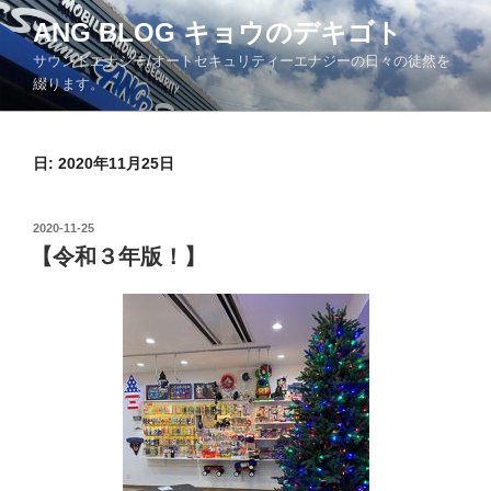
コ
ANG BLOG キョウのデキゴト
ン
サウンドエナジー/オートセキュリティーエナジーの日々の徒然を
テ
綴ります。
ン
ツ
へ
日: 2020年11月25日
ス
キ
ッ
投
2020-11-25
プ
稿
【令和３年版！】
日: