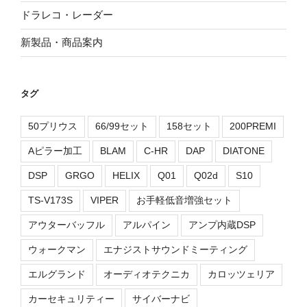
ドラレコ・レーダー
新製品・商品案内
タグ
50プリウス
66/99セット
158セット
200PREMI
Aピラー加工
BLAM
C-HR
DAP
DIATONE
DSP
GRGO
HELIX
Q01
Q02d
S10
TS-V173S
VIPER
お手軽低音増強セット
アウターバッフル
アルパイン
アンプ内蔵DSP
ウォークマン
エナジストサウンドミーティング
エルグランド
オーディオテクニカ
カロッツェリア
カーセキュリティー
サイバーナビ