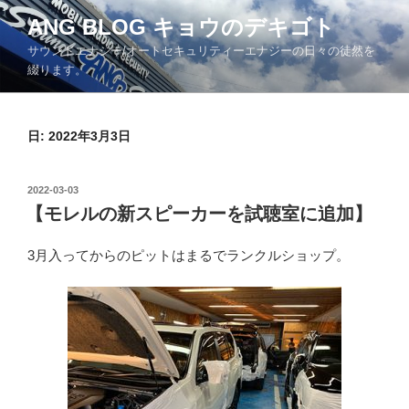
コ
ANG BLOG キョウのデキゴト
ン
サウンドエナジー/オートセキュリティーエナジーの日々の徒然を
テ
綴ります。
ン
ツ
へ
日: 2022年3月3日
ス
キ
ッ
投
2022-03-03
プ
稿
【モレルの新スピーカーを試聴室に追加】
日:
3月入ってからのピットはまるでランクルショップ。