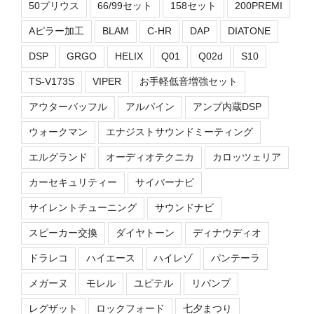
50プリウス
66/99セット
158セット
200PREMI
Aピラー加工
BLAM
C-HR
DAP
DIATONE
DSP
GRGO
HELIX
Q01
Q02d
S10
TS-V173S
VIPER
お手軽低音増強セット
アウターバッフル
アルパイン
アンプ内蔵DSP
ウォークマン
エナジストサウンドミーティング
エルグランド
オーディオテクニカ
カロッツェリア
カーセキュリティー
サイバーナビ
サイレントチューニング
サウンドナビ
スピーカー交換
ダイヤトーン
ディナウディオ
ドラレコ
ハイエース
ハイレゾ
パンテーラ
メガーヌ
モレル
ユピテル
リバンプ
レグザット
ロックフォード
七夕まつり