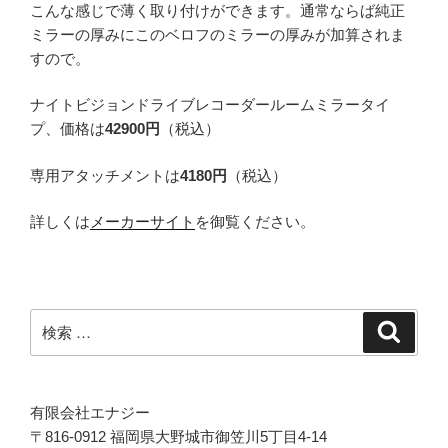
こんな感じで薄く取り付けができます。通常ならば純正
ミラーの厚みにこのベロフのミラーの厚みが加算されま
すので。
ナイトビジョンドライブレコーダールームミラータイ
プ、価格は
42900円
（税込）
専用アタッチメントは
4180円
（税込）
詳しくは
メーカーサイト
を御覧ください。
検
検
索
索:
有限会社エナジー
〒816-0912 福岡県大野城市御笠川5丁目4-14