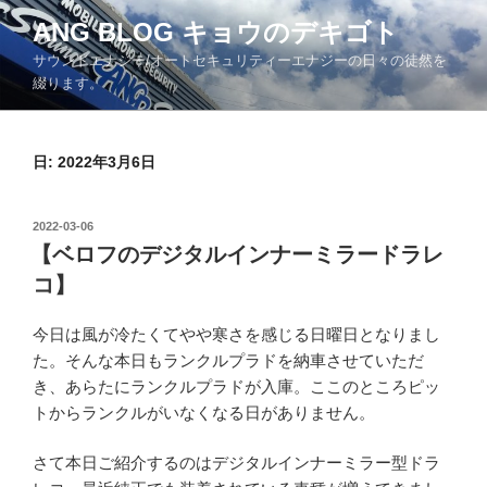
コ
ANG BLOG キョウのデキゴト
ン
サウンドエナジー/オートセキュリティーエナジーの日々の徒然を
テ
綴ります。
ン
ツ
へ
日: 2022年3月6日
ス
キ
ッ
投
2022-03-06
プ
稿
【ベロフのデジタルインナーミラードラレ
日:
コ】
今日は風が冷たくてやや寒さを感じる日曜日となりまし
た。そんな本日もランクルプラドを納車させていただ
き、あらたにランクルプラドが入庫。ここのところピッ
トからランクルがいなくなる日がありません。
さて本日ご紹介するのはデジタルインナーミラー型ドラ