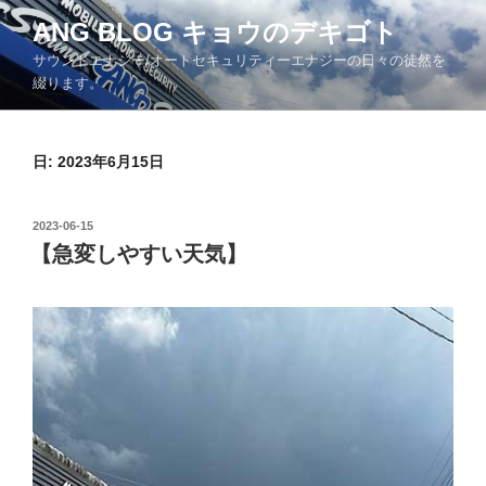
コ
ANG BLOG キョウのデキゴト
ン
サウンドエナジー/オートセキュリティーエナジーの日々の徒然を
テ
綴ります。
ン
ツ
へ
日: 2023年6月15日
ス
キ
ッ
投
2023-06-15
プ
稿
【急変しやすい天気】
日: