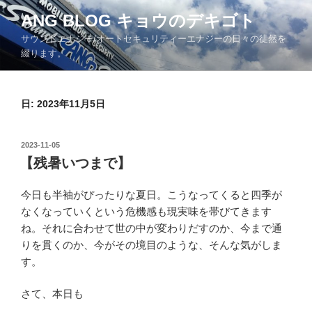
コ
ANG BLOG キョウのデキゴト
ン
サウンドエナジー/オートセキュリティーエナジーの日々の徒然を
テ
綴ります。
ン
ツ
へ
日: 2023年11月5日
ス
キ
ッ
投
2023-11-05
プ
稿
【残暑いつまで】
日:
今日も半袖がぴったりな夏日。こうなってくると四季が
なくなっていくという危機感も現実味を帯びてきます
ね。それに合わせて世の中が変わりだすのか、今まで通
りを貫くのか、今がその境目のような、そんな気がしま
す。
さて、本日も