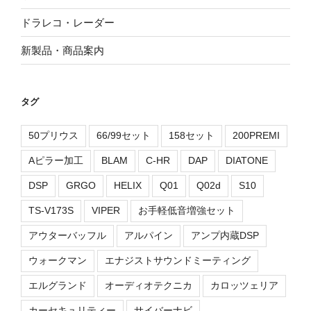
ドラレコ・レーダー
新製品・商品案内
タグ
50プリウス
66/99セット
158セット
200PREMI
Aピラー加工
BLAM
C-HR
DAP
DIATONE
DSP
GRGO
HELIX
Q01
Q02d
S10
TS-V173S
VIPER
お手軽低音増強セット
アウターバッフル
アルパイン
アンプ内蔵DSP
ウォークマン
エナジストサウンドミーティング
エルグランド
オーディオテクニカ
カロッツェリア
カーセキュリティー
サイバーナビ