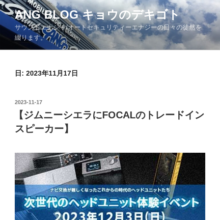
コ
ANG BLOG キョウのデキゴト
ン
サウンドエナジー/オートセキュリティーエナジーの日々の徒然を
テ
綴ります。
ン
ツ
へ
日: 2023年11月17日
ス
キ
ッ
投
2023-11-17
プ
稿
【ジムニーシエラにFOCALのトレードイン
日:
スピーカー】