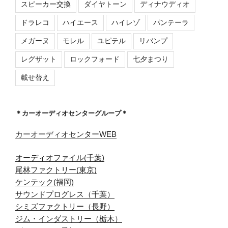
スピーカー交換
ダイヤトーン
ディナウディオ
ドラレコ
ハイエース
ハイレゾ
パンテーラ
メガーヌ
モレル
ユピテル
リバンプ
レグザット
ロックフォード
七夕まつり
載せ替え
＊カーオーディオセンターグループ＊
カーオーディオセンターWEB
オーディオファイル(千葉)
尾林ファクトリー(東京)
ケンテック(福岡)
サウンドプログレス（千葉）
シミズファクトリー（長野）
ジム・インダストリー（栃木）