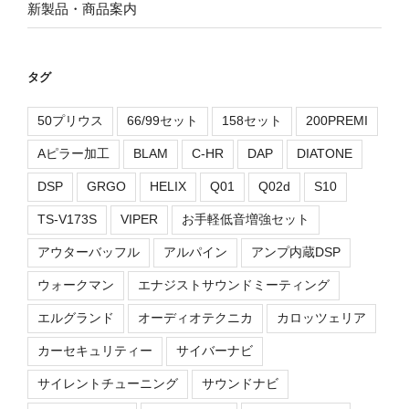
新製品・商品案内
タグ
50プリウス
66/99セット
158セット
200PREMI
Aピラー加工
BLAM
C-HR
DAP
DIATONE
DSP
GRGO
HELIX
Q01
Q02d
S10
TS-V173S
VIPER
お手軽低音増強セット
アウターバッフル
アルパイン
アンプ内蔵DSP
ウォークマン
エナジストサウンドミーティング
エルグランド
オーディオテクニカ
カロッツェリア
カーセキュリティー
サイバーナビ
サイレントチューニング
サウンドナビ