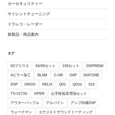
カーセキュリティー
サイレントチューニング
ドラレコ・レーダー
新製品・商品案内
タグ
50プリウス
66/99セット
158セット
200PREMI
Aピラー加工
BLAM
C-HR
DAP
DIATONE
DSP
GRGO
HELIX
Q01
Q02d
S10
TS-V173S
VIPER
お手軽低音増強セット
アウターバッフル
アルパイン
アンプ内蔵DSP
ウォークマン
エナジストサウンドミーティング