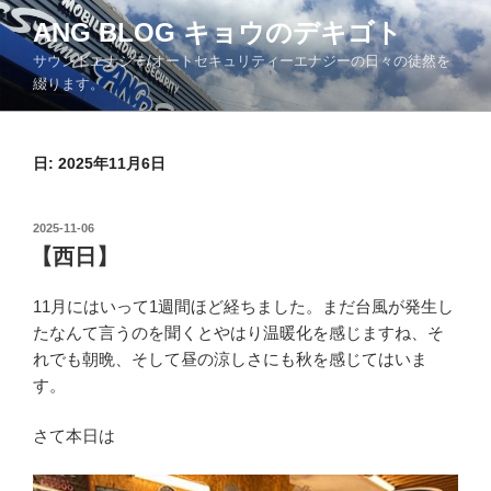
コ
ANG BLOG キョウのデキゴト
ン
サウンドエナジー/オートセキュリティーエナジーの日々の徒然を
テ
綴ります。
ン
ツ
へ
日: 2025年11月6日
ス
キ
ッ
投
2025-11-06
プ
稿
【西日】
日:
11月にはいって1週間ほど経ちました。まだ台風が発生し
たなんて言うのを聞くとやはり温暖化を感じますね、そ
れでも朝晩、そして昼の涼しさにも秋を感じてはいま
す。
さて本日は